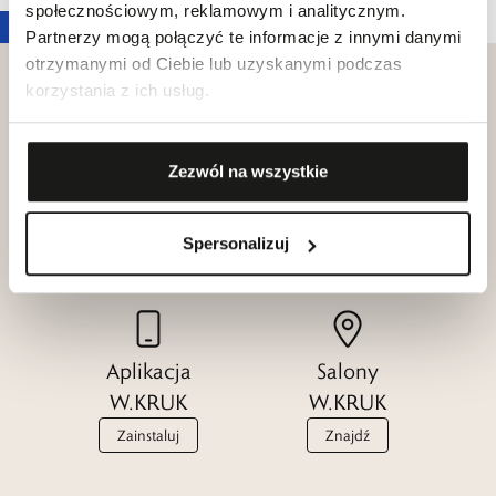
społecznościowym, reklamowym i analitycznym.
Partnerzy mogą połączyć te informacje z innymi danymi
otrzymanymi od Ciebie lub uzyskanymi podczas
korzystania z ich usług.
Klub dla
Zezwól na wszystkie
Katalogi
Przyjaciół
W.KRUK
W.KRUK
Spersonalizuj
Zobacz
Dołącz
Aplikacja
Salony
W.KRUK
W.KRUK
Zainstaluj
Znajdź