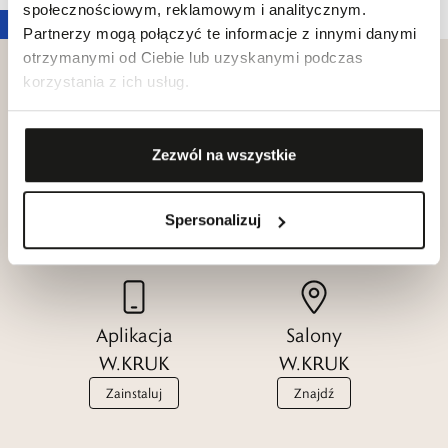
społecznościowym, reklamowym i analitycznym.
Partnerzy mogą połączyć te informacje z innymi danymi
otrzymanymi od Ciebie lub uzyskanymi podczas
korzystania z ich usług.
Klub dla
Zezwól na wszystkie
Katalogi
Przyjaciół
W.KRUK
W.KRUK
Spersonalizuj
Zobacz
Dołącz
Aplikacja
Salony
W.KRUK
W.KRUK
Zainstaluj
Znajdź