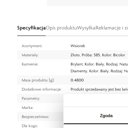
Specyfikacja
Opis produktu
Wysyłka
Reklamacje i z
Asortyment:
Wisiorek
Materiały:
Złoto, Próba: 585, Kolor: Bicolor
Kamienie:
Brylant, Kolor: Biały, Rodzaj: Nat
Diamenty, Kolor: Biały, Rodzaj: N
Masa produktu [g]:
0.4800
Dodatkowe informacje:
Produkt sprzedawany jest bez ła
Parametry:
Długość do 1,1 cm, szerokość do 
Marka:
W.KRUK
Zgoda
Bezpieczeństwo:
Informacje o bezpieczeństwie
Dla kogo:
Dla każdego