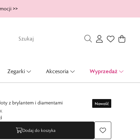
mocji >>
Wyprzedaż
Zegarki
Akcesoria
łoty z brylantem i diamentami
Nowość
K
ł
Dodaj do koszyka