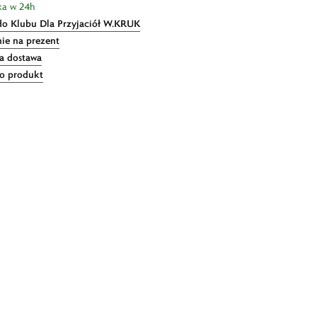
ka w 24h
do Klubu Dla Przyjaciół W.KRUK
ie na prezent
 dostawa
 o produkt