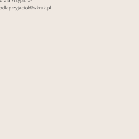
b dla Przyjaciół
bdlaprzyjaciol@wkruk.pl