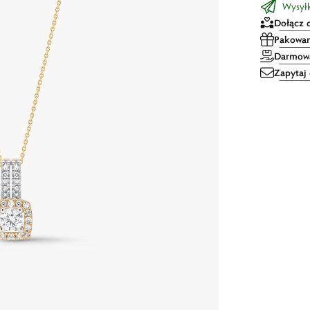
Wysył
Dołącz 
Pakowan
Darmowa
Zapytaj