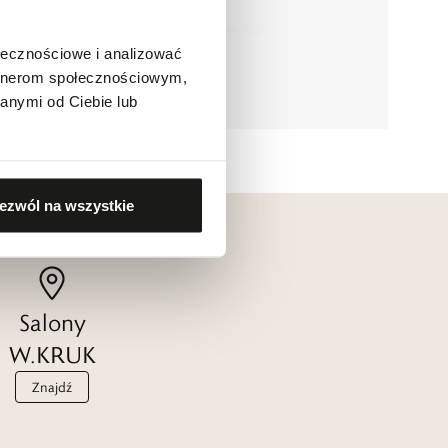
ołecznościowe i analizować
artnerom społecznościowym,
anymi od Ciebie lub
ezwól na wszystkie
Salony
W.KRUK
Znajdź