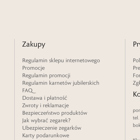
Zakupy
Pr
Regulamin sklepu internetowego
Po
Promocje
Pr
Regulamin promocji
Fo
Regulamin karnetów jubilerskich
Zg
FAQ
Ko
Dostawa i płatność
Zwroty i reklamacje
pon
Bezpieczeństwo produktów
tel
Jak wybrać zegarek?
bo
Ubezpieczenie zegarków
Karty podarunkowe