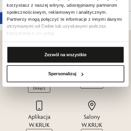
Tagi
korzystasz z naszej witryny, udostępniamy partnerom
społecznościowym, reklamowym i analitycznym.
Partnerzy mogą połączyć te informacje z innymi danymi
otrzymanymi od Ciebie lub uzyskanymi podczas
korzystania z ich usług.
Zezwól na wszystkie
Klub dla
Katalogi
Przyjaciół
Spersonalizuj
W.KRUK
W.KRUK
Zobacz
Dołącz
Aplikacja
Salony
W.KRUK
W.KRUK