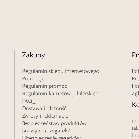
Zakupy
Pr
Regulamin sklepu internetowego
Po
Promocje
Pr
Regulamin promocji
Fo
Regulamin karnetów jubilerskich
Zg
FAQ
Ko
Dostawa i płatność
Zwroty i reklamacje
pon
Bezpieczeństwo produktów
tel
Jak wybrać zegarek?
bo
Ubezpieczenie zegarków