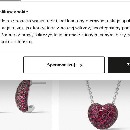
 plików cookie
do spersonalizowania treści i reklam, aby oferować funkcje sp
ormacje o tym, jak korzystasz z naszej witryny, udostępniamy p
dzu Kwiaty Nocy Owoce Wiśni
Wisiorek z mosiądzu Kwiaty Nocy Owoce
Partnerzy mogą połączyć te informacje z innymi danymi otrzym
129,00 zł
nia z ich usług.
Spersonalizuj
Z