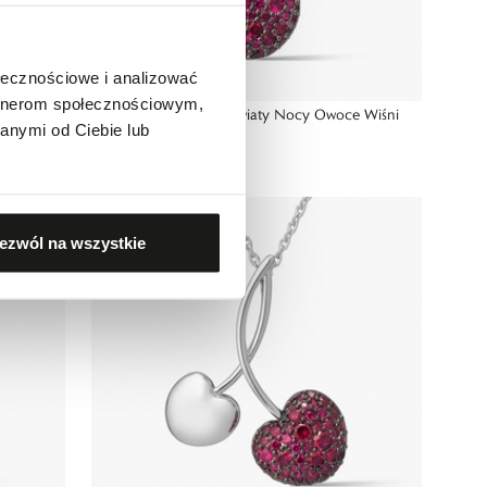
ołecznościowe i analizować
artnerom społecznościowym,
 Wiśni
Wisiorek z mosiądzu Kwiaty Nocy Owoce Wiśni
anymi od Ciebie lub
199,00 zł
ezwól na wszystkie