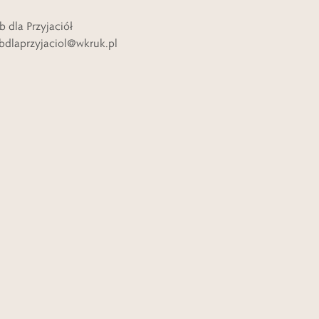
b dla Przyjaciół
bdlaprzyjaciol@wkruk.pl