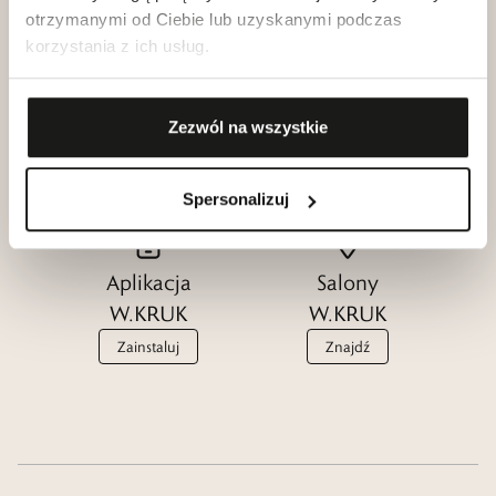
otrzymanymi od Ciebie lub uzyskanymi podczas
korzystania z ich usług.
Klub dla
Katalogi
Przyjaciół
W.KRUK
Zezwól na wszystkie
W.KRUK
Zobacz
Dołącz
Spersonalizuj
Aplikacja
Salony
W.KRUK
W.KRUK
Zainstaluj
Znajdź