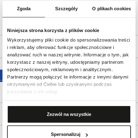
ul. Pilotów 10, 31-462 Kraków
Zgoda
Szczegóły
O plikach cookies
e-mail:
gspr@wkruk.pl
Bezpieczeństwo:
Informacje o bezpieczeństwie
Niniejsza strona korzysta z plików cookie
Wykorzystujemy pliki cookie do spersonalizowania treści
Opis produktu
i reklam, aby oferować funkcje społecznościowe i
analizować ruch w naszej witrynie. Informacje o tym, jak
korzystasz z naszej witryny, udostępniamy partnerom
Wysyłka
społecznościowym, reklamowym i analitycznym.
Partnerzy mogą połączyć te informacje z innymi danymi
otrzymanymi od Ciebie lub uzyskanymi podczas
Reklamacje i zwroty
korzystania z ich usług.
Tagi
Zezwól na wszystkie
Spersonalizuj