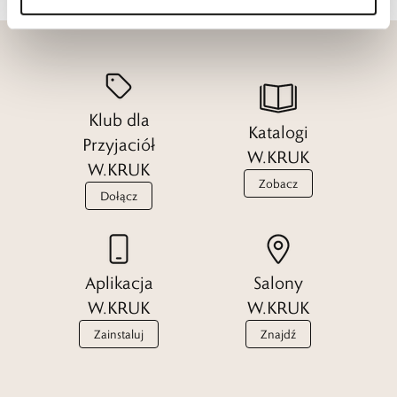
Klub dla
Katalogi
Przyjaciół
W.KRUK
W.KRUK
Zobacz
Dołącz
Aplikacja
Salony
W.KRUK
W.KRUK
Zainstaluj
Znajdź