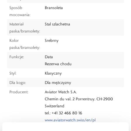
Sposób
Bransoleta
mocowania:
Materiał
Stal szlachetna
paska/bransolety:
Kolor
Srebrny
paska/bransolety:
Funkcje:
Data
Rezerwa chodu
Styl:
Klasyczny
Dla kogo:
Dla mężczyzny
Producent:
Aviator Watch S.A.
Chemin du val, 2 Porrentruy, CH-2900
Switzerland
tel.: +41 32 466 80 16
www.aviatorwatch.swiss/en/pl
Dystrybutor:
W.KRUK S.A