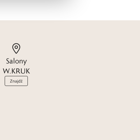
Salony
W.KRUK
Znajdź