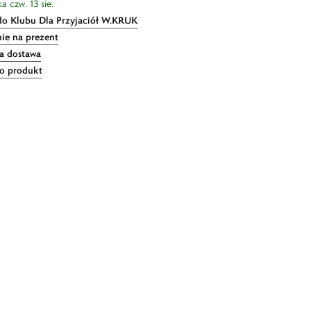
a czw. 13 sie.
do Klubu Dla Przyjaciół W.KRUK
ie na prezent
 dostawa
 o produkt