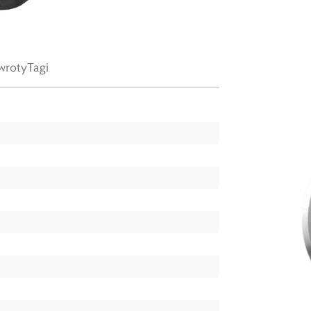
wroty
Tagi