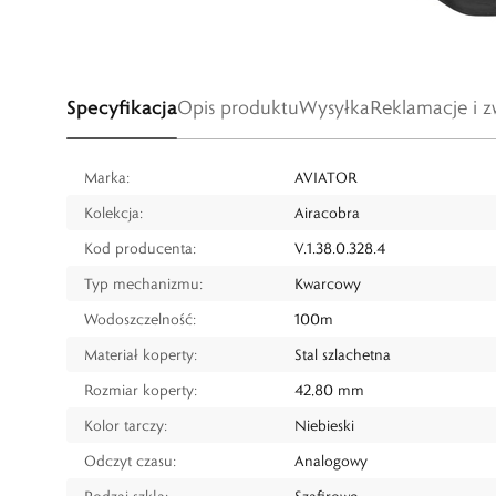
Specyfikacja
Opis produktu
Wysyłka
Reklamacje i z
Marka:
AVIATOR
Kolekcja:
Airacobra
Kod producenta:
V.1.38.0.328.4
Typ mechanizmu:
Kwarcowy
Wodoszczelność:
100m
Materiał koperty:
Stal szlachetna
Rozmiar koperty:
42,80 mm
Kolor tarczy:
Niebieski
Odczyt czasu:
Analogowy
Rodzaj szkła:
Szafirowe