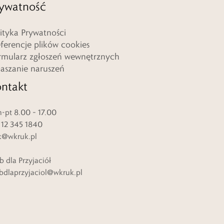
ywatność
lityka Prywatności
eferencje plików cookies
rmularz zgłoszeń wewnętrznych
łaszanie naruszeń
ntakt
-pt 8.00 – 17.00
. 12 345 1840
k@wkruk.pl
b dla Przyjaciół
bdlaprzyjaciol@wkruk.pl