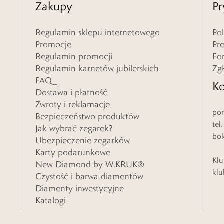
Zakupy
Pr
Regulamin sklepu internetowego
Po
Promocje
Pr
Regulamin promocji
Fo
Regulamin karnetów jubilerskich
Zg
FAQ
Ko
Dostawa i płatność
Zwroty i reklamacje
pon
Bezpieczeństwo produktów
tel
Jak wybrać zegarek?
bo
Ubezpieczenie zegarków
Karty podarunkowe
Klu
New Diamond by W.KRUK®
klu
Czystość i barwa diamentów
Diamenty inwestycyjne
Katalogi