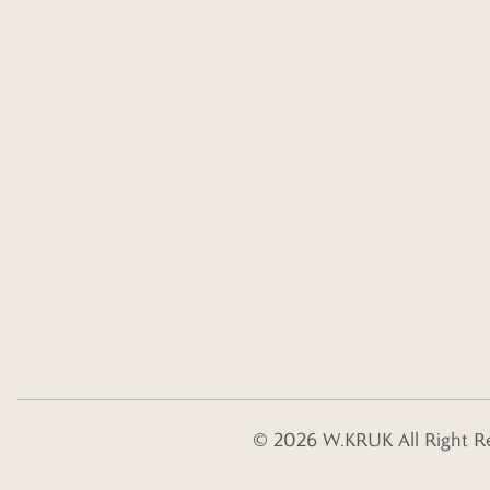
©
2026
W.KRUK
All Right R