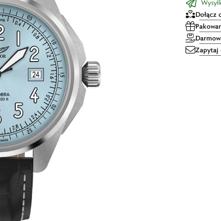
Wysyłk
Dołącz 
Pakowan
Darmowa
Zapytaj