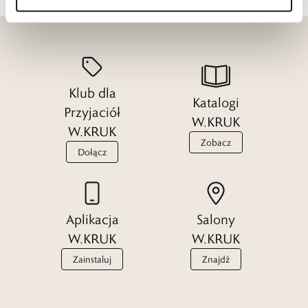
Klub dla
Katalogi
Przyjaciół
W.KRUK
W.KRUK
Zobacz
Dołącz
Aplikacja
Salony
W.KRUK
W.KRUK
Zainstaluj
Znajdź