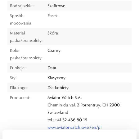
Rodzaj szkła:
Szafirowe
Sposób
Pasek
mocowania:
Materiał
Skóra
paska/bransolety:
Kolor
Czarny
paska/bransolety:
Funkcje:
Data
Styl:
Klasyczny
Dla kogo:
Dla kobiety
Producent:
Aviator Watch S.A.
Chemin du val, 2 Porrentruy, CH-2900
Switzerland
tel.: +41 32 466 80 16
www.aviatorwatch.swiss/en/pl
Dystrybutor:
W.KRUK S.A