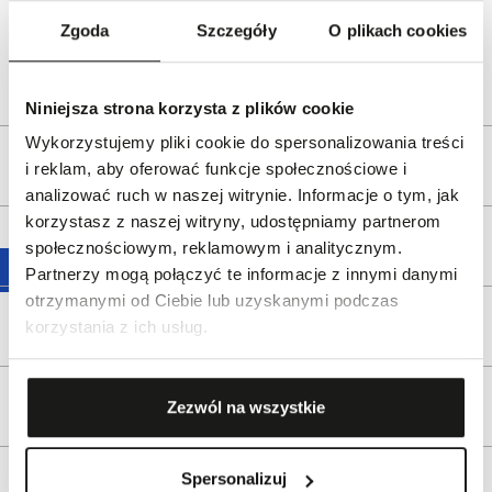
ul. Pilotów 10, 31-462 Kraków
Zgoda
Szczegóły
O plikach cookies
e-mail:
gspr@wkruk.pl
Bezpieczeństwo:
Informacje o bezpieczeństwie
Niniejsza strona korzysta z plików cookie
Wykorzystujemy pliki cookie do spersonalizowania treści
Opis produktu
i reklam, aby oferować funkcje społecznościowe i
analizować ruch w naszej witrynie. Informacje o tym, jak
korzystasz z naszej witryny, udostępniamy partnerom
Wysyłka
społecznościowym, reklamowym i analitycznym.
Partnerzy mogą połączyć te informacje z innymi danymi
otrzymanymi od Ciebie lub uzyskanymi podczas
Reklamacje i zwroty
korzystania z ich usług.
Tagi
Zezwól na wszystkie
Spersonalizuj