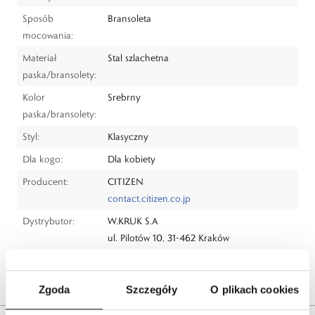
Sposób
Bransoleta
mocowania:
Materiał
Stal szlachetna
paska/bransolety:
Kolor
Srebrny
paska/bransolety:
Styl:
Klasyczny
Dla kogo:
Dla kobiety
Producent:
CITIZEN
contact.citizen.co.jp
Dystrybutor:
W.KRUK S.A
ul. Pilotów 10, 31-462 Kraków
e-mail:
gspr@wkruk.pl
Bezpieczeństwo:
Informacje o bezpieczeństwie
Zgoda
Szczegóły
O plikach cookies