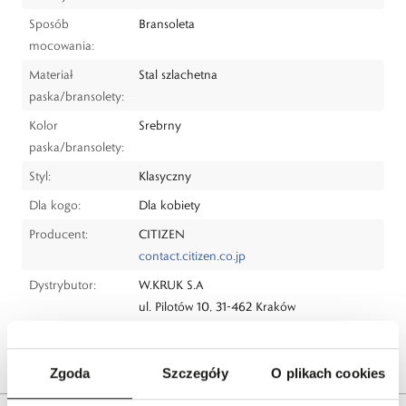
Sposób
Bransoleta
mocowania:
Materiał
Stal szlachetna
paska/bransolety:
Kolor
Srebrny
paska/bransolety:
Styl:
Klasyczny
Dla kogo:
Dla kobiety
Producent:
CITIZEN
contact.citizen.co.jp
Dystrybutor:
W.KRUK S.A
ul. Pilotów 10, 31-462 Kraków
e-mail:
gspr@wkruk.pl
Bezpieczeństwo:
Informacje o bezpieczeństwie
Zgoda
Szczegóły
O plikach cookies