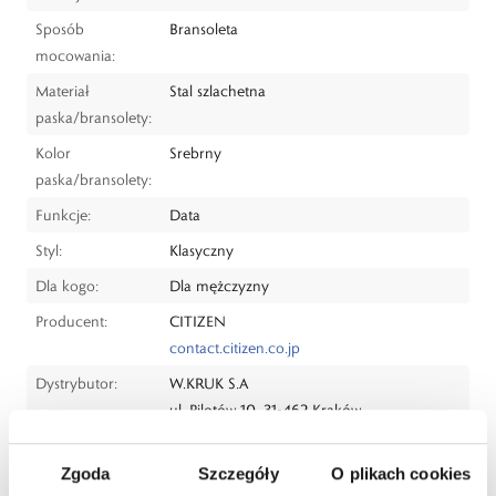
Sposób
Bransoleta
mocowania:
Materiał
Stal szlachetna
paska/bransolety:
Kolor
Srebrny
paska/bransolety:
Funkcje:
Data
Styl:
Klasyczny
Dla kogo:
Dla mężczyzny
Producent:
CITIZEN
contact.citizen.co.jp
Dystrybutor:
W.KRUK S.A
ul. Pilotów 10, 31-462 Kraków
e-mail:
gspr@wkruk.pl
Bezpieczeństwo:
Informacje o bezpieczeństwie
Zgoda
Szczegóły
O plikach cookies