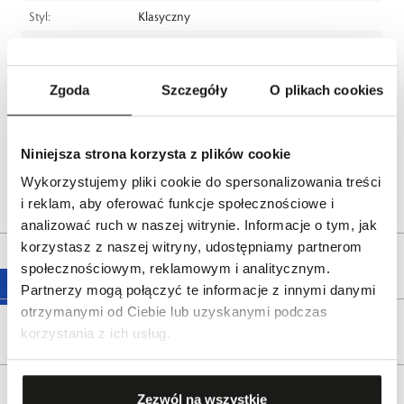
Styl:
Klasyczny
Dla kogo:
Dla mężczyzny
Producent:
CITIZEN
Zgoda
Szczegóły
O plikach cookies
contact.citizen.co.jp
Dystrybutor:
W.KRUK S.A
ul. Pilotów 10, 31-462 Kraków
Niniejsza strona korzysta z plików cookie
e-mail:
gspr@wkruk.pl
Wykorzystujemy pliki cookie do spersonalizowania treści
Bezpieczeństwo:
Informacje o bezpieczeństwie
i reklam, aby oferować funkcje społecznościowe i
analizować ruch w naszej witrynie. Informacje o tym, jak
korzystasz z naszej witryny, udostępniamy partnerom
Opis produktu
społecznościowym, reklamowym i analitycznym.
Partnerzy mogą połączyć te informacje z innymi danymi
otrzymanymi od Ciebie lub uzyskanymi podczas
Wysyłka
korzystania z ich usług.
Reklamacje i zwroty
Zezwól na wszystkie