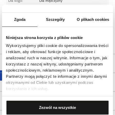
Dla kogo:
Dla mężczyzny
Producent:
CITIZEN
contact.citizen.co.jp
Zgoda
Szczegóły
O plikach cookies
Dystrybutor:
W.KRUK S.A
ul. Pilotów 10, 31-462 Kraków
e-mail:
gspr@wkruk.pl
Niniejsza strona korzysta z plików cookie
Bezpieczeństwo:
Informacje o bezpieczeństwie
Wykorzystujemy pliki cookie do spersonalizowania treści
i reklam, aby oferować funkcje społecznościowe i
analizować ruch w naszej witrynie. Informacje o tym, jak
Opis produktu
korzystasz z naszej witryny, udostępniamy partnerom
społecznościowym, reklamowym i analitycznym.
Partnerzy mogą połączyć te informacje z innymi danymi
Wysyłka
otrzymanymi od Ciebie lub uzyskanymi podczas
korzystania z ich usług.
Reklamacje i zwroty
Zezwól na wszystkie