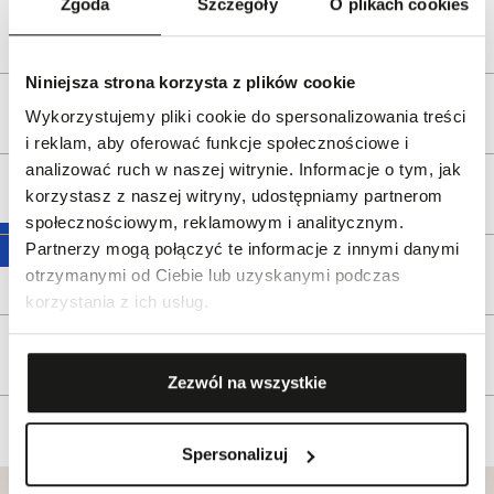
Zgoda
Szczegóły
O plikach cookies
Bezpieczeństwo:
Informacje o bezpieczeństwie
Niniejsza strona korzysta z plików cookie
Opis produktu
Wykorzystujemy pliki cookie do spersonalizowania treści
i reklam, aby oferować funkcje społecznościowe i
analizować ruch w naszej witrynie. Informacje o tym, jak
Wysyłka
korzystasz z naszej witryny, udostępniamy partnerom
społecznościowym, reklamowym i analitycznym.
Partnerzy mogą połączyć te informacje z innymi danymi
Reklamacje i zwroty
otrzymanymi od Ciebie lub uzyskanymi podczas
korzystania z ich usług.
Tagi
Zezwól na wszystkie
Spersonalizuj