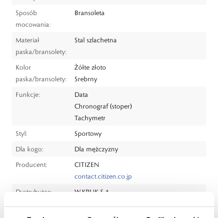
Sposób
Bransoleta
mocowania:
Materiał
Stal szlachetna
paska/bransolety:
Kolor
Żółte złoto
paska/bransolety:
Srebrny
Funkcje:
Data
Chronograf (stoper)
Tachymetr
Styl:
Sportowy
Dla kogo:
Dla mężczyzny
Producent:
CITIZEN
contact.citizen.co.jp
Dystrybutor:
W.KRUK S.A
ul. Pilotów 10, 31-462 Kraków
e-mail:
gspr@wkruk.pl