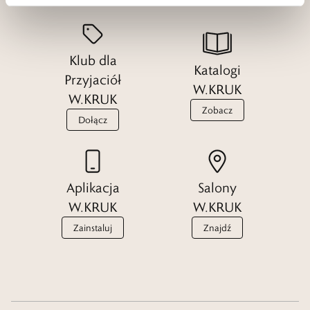
Klub dla
Katalogi
Przyjaciół
W.KRUK
W.KRUK
Zobacz
Dołącz
Aplikacja
Salony
W.KRUK
W.KRUK
Zainstaluj
Znajdź