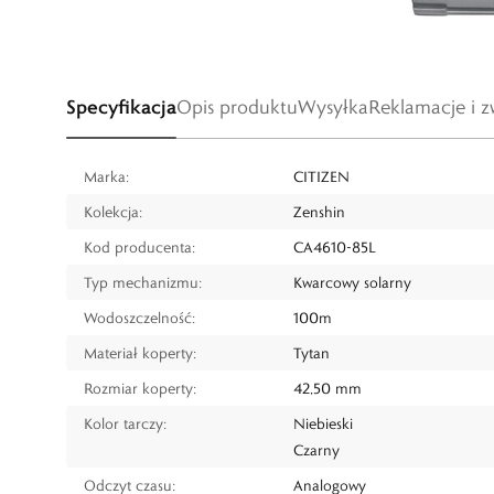
Specyfikacja
Opis produktu
Wysyłka
Reklamacje i z
Marka:
CITIZEN
Kolekcja:
Zenshin
Kod producenta:
CA4610-85L
Typ mechanizmu:
Kwarcowy solarny
Wodoszczelność:
100m
Materiał koperty:
Tytan
Rozmiar koperty:
42,50 mm
Kolor tarczy:
Niebieski
Czarny
Odczyt czasu:
Analogowy