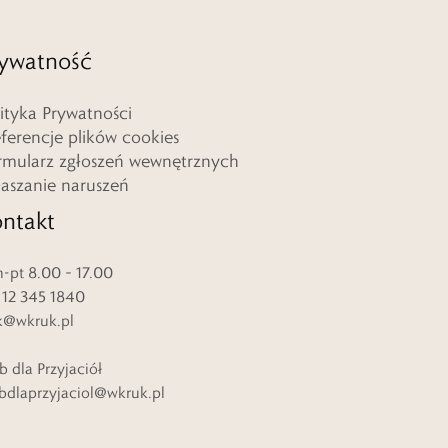
ywatność
lityka Prywatności
eferencje plików cookies
rmularz zgłoszeń wewnętrznych
łaszanie naruszeń
ntakt
-pt 8.00 – 17.00
. 12 345 1840
k@wkruk.pl
b dla Przyjaciół
bdlaprzyjaciol@wkruk.pl