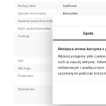
Rodzaj szkła:
Szafirowe
Sposób mocowania:
Bransoleta
Materiał paska/bransolety:
Tytan
Kolor paska/bransolety:
Srebrny
Zgoda
Funkcje:
Data
Chronograf (stoper)
Tachymetr
Niniejsza strona korzysta z
Czas dobowy
Wykorzystujemy pliki cookie 
Styl:
Klasyczny
ruch w naszej witrynie. Inf
reklamowym i analitycznym. 
Dla kogo:
Dla mężczyzny
uzyskanymi podczas korzysta
Producent:
CITIZEN
contact.citizen.co.jp
Dystrybutor:
W.KRUK S.A
ul. Pilotów 10, 31-462 Kraków
e-mail:
gspr@wkruk.pl