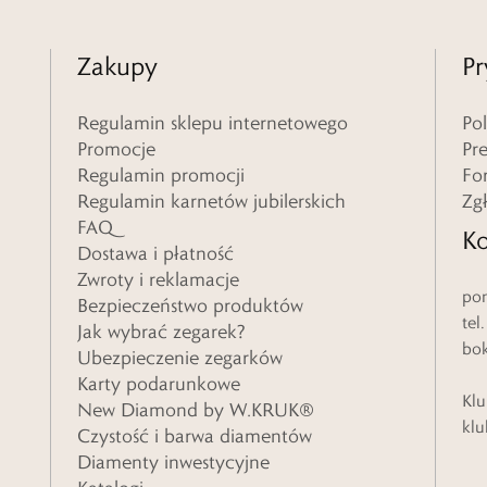
Zakupy
Pr
Regulamin sklepu internetowego
Po
Promocje
Pr
Regulamin promocji
Fo
Regulamin karnetów jubilerskich
Zg
FAQ
Ko
Dostawa i płatność
Zwroty i reklamacje
pon
Bezpieczeństwo produktów
tel
Jak wybrać zegarek?
bo
Ubezpieczenie zegarków
Karty podarunkowe
Klu
New Diamond by W.KRUK®
klu
Czystość i barwa diamentów
Diamenty inwestycyjne