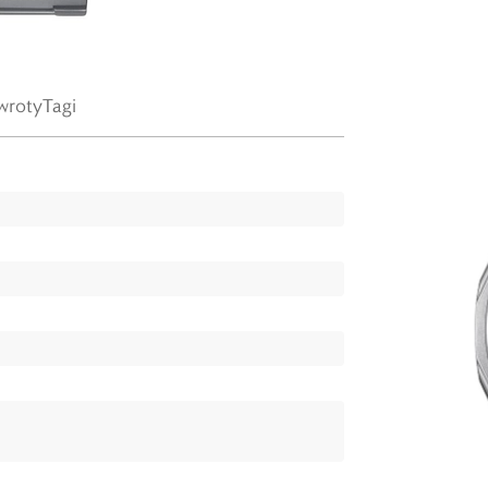
wroty
Tagi