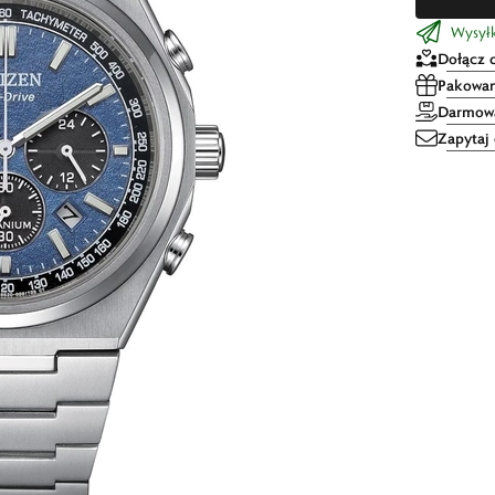
Wysyłka
Dołącz 
Pakowan
Darmowa
Zapytaj