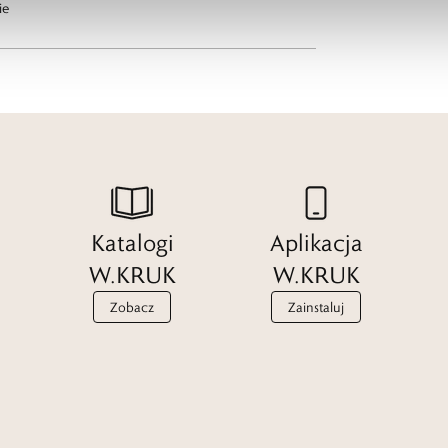
ie
Katalogi
Aplikacja
W.KRUK
W.KRUK
Zobacz
Zainstaluj