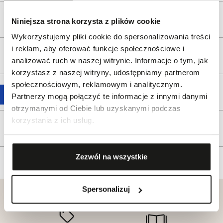
Opis produktu
Niniejsza strona korzysta z plików cookie
Wykorzystujemy pliki cookie do spersonalizowania treści
i reklam, aby oferować funkcje społecznościowe i
Wysyłka
analizować ruch w naszej witrynie. Informacje o tym, jak
korzystasz z naszej witryny, udostępniamy partnerom
społecznościowym, reklamowym i analitycznym.
Reklamacje i zwroty
Partnerzy mogą połączyć te informacje z innymi danymi
otrzymanymi od Ciebie lub uzyskanymi podczas
korzystania z ich usług.
Tagi
Zezwól na wszystkie
Spersonalizuj