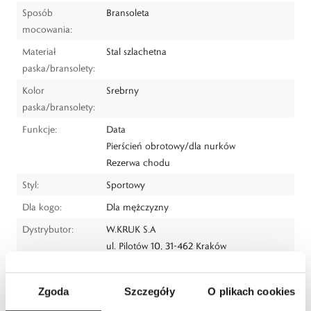
Sposób
Bransoleta
mocowania:
Materiał
Stal szlachetna
paska/bransolety:
Kolor
Srebrny
paska/bransolety:
Funkcje:
Data
Pierścień obrotowy/dla nurków
Rezerwa chodu
Styl:
Sportowy
Dla kogo:
Dla mężczyzny
Dystrybutor:
W.KRUK S.A
ul. Pilotów 10, 31-462 Kraków
e-mail:
gspr@wkruk.pl
Bezpieczeństwo:
Informacje o bezpieczeństwie
Zgoda
Szczegóły
O plikach cookies