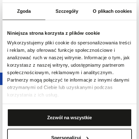
obniżką:
7500,00 zł
-
30,0
%
obniżką:
6900,00 zł
-
30,0
%
Cena regularna
:
7500,00 zł
-
30,0
%
Cena regularna
:
6900,00 zł
-
30,0
%
Zgoda
Szczegóły
O plikach cookies
Niniejsza strona korzysta z plików cookie
Wykorzystujemy pliki cookie do spersonalizowania treści
i reklam, aby oferować funkcje społecznościowe i
analizować ruch w naszej witrynie. Informacje o tym, jak
korzystasz z naszej witryny, udostępniamy partnerom
społecznościowym, reklamowym i analitycznym.
Promocja
30,0
%
Promocja
30,0
%
Partnerzy mogą połączyć te informacje z innymi danymi
ZEGAREK EPOS TIMELESS 3408
ZEGAREK EPOS TIMELESS 3408
otrzymanymi od Ciebie lub uzyskanymi podczas
MECHANICAL
MECHANICAL
korzystania z ich usług.
4760,00 zł
4760,00 zł
Najniższa cena z 30 dni przed
Najniższa cena z 30 dni przed
obniżką:
6800,00 zł
-
30,0
%
obniżką:
6800,00 zł
-
30,0
%
Cena regularna
:
6800,00 zł
-
30,0
%
Cena regularna
:
6800,00 zł
-
30,0
%
Zezwól na wszystkie
Spersonalizuj