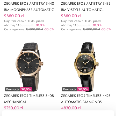
ZEGAREK EPOS ARTISTRY 3440
ZEGAREK EPOS ARTISTRY 3439
BM MOONPHASE AUTOMATIC
BM V-STYLE AUTOMATIC
9660,00 zł
9660,00 zł
MOONPHASE
Najniższa cena z 30 dni przed
Najniższa cena z 30 dni przed
obniżką:
13 800,00 zł
-
30,0
%
obniżką:
13 800,00 zł
-
30,0
%
Cena regularna
:
13 800,00 zł
-
30,0
%
Cena regularna
:
13 800,00 zł
-
30,0
%
Promocja
30,0
%
Promocja
30,0
%
ZEGAREK EPOS TIMELESS 3408
ZEGAREK EPOS TIMELESS 4426
MECHANICAL
AUTOMATIC DIAMONDS
5250,00 zł
4830,00 zł
Najniższa cena z 30 dni przed
Najniższa cena z 30 dni przed