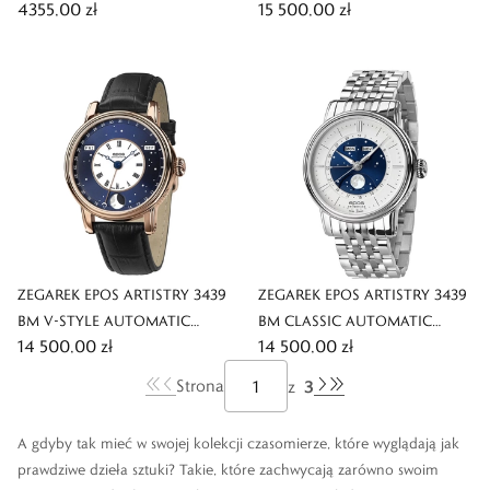
4355,00 zł
15 500,00 zł
MOONPHASE
ZEGAREK EPOS ARTISTRY 3439
ZEGAREK EPOS ARTISTRY 3439
BM V-STYLE AUTOMATIC
BM CLASSIC AUTOMATIC
14 500,00 zł
14 500,00 zł
MOONPHASE
MOONPHASE
3
Strona
z
A gdyby tak mieć w swojej kolekcji czasomierze, które wyglądają jak
prawdziwe dzieła sztuki? Takie, które zachwycają zarówno swoim