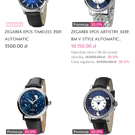
Bestseller
Promocja
30,0
%
ZEGAREK EPOS TIMELESS 3501
ZEGAREK EPOS ARTISTRY 3439
AUTOMATIC
BM V-STYLE AUTOMATIC
5500,00 zł
10 150,00 zł
MOONPHASE
Najniższa cena z 30 dni przed
obniżką:
14 500,00 zł
-
30,0
%
Cena regularna
:
14 500,00 zł
-
30,0
%
Promocja
30,0
%
Promocja
30,0
%