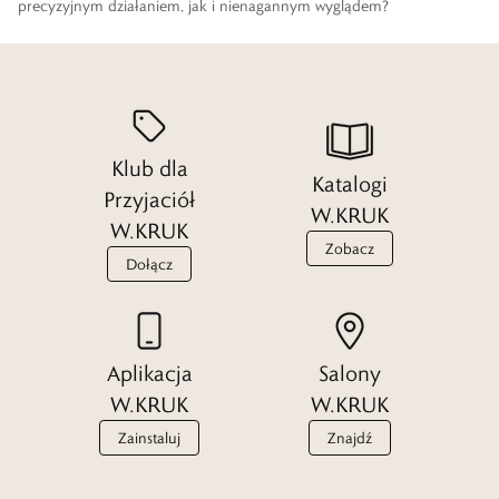
precyzyjnym działaniem, jak i nienagannym wyglądem?
Czytaj więcej
Klub dla
Katalogi
Przyjaciół
W.KRUK
W.KRUK
Zobacz
Dołącz
Aplikacja
Salony
W.KRUK
W.KRUK
Zainstaluj
Znajdź