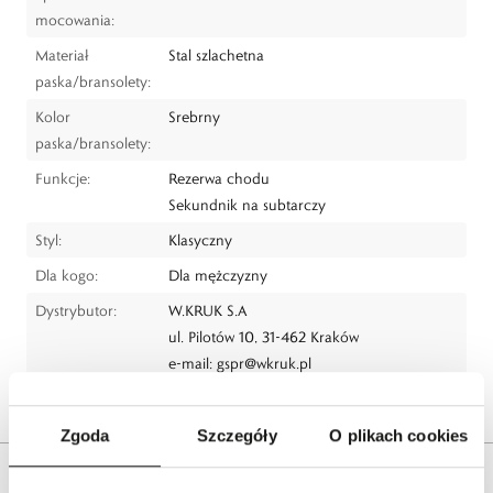
mocowania:
Materiał
Stal szlachetna
paska/bransolety:
Kolor
Srebrny
paska/bransolety:
Funkcje:
Rezerwa chodu
Sekundnik na subtarczy
Styl:
Klasyczny
Dla kogo:
Dla mężczyzny
Dystrybutor:
W.KRUK S.A
ul. Pilotów 10, 31-462 Kraków
e-mail:
gspr@wkruk.pl
Bezpieczeństwo:
Informacje o bezpieczeństwie
Zgoda
Szczegóły
O plikach cookies
Opis produktu