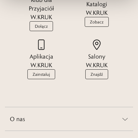
Katalogi
Przyjaciół
W.KRUK
W.KRUK
Zobacz
Dołącz
Aplikacja
Salony
W.KRUK
W.KRUK
Zainstaluj
Znajdź
O nas