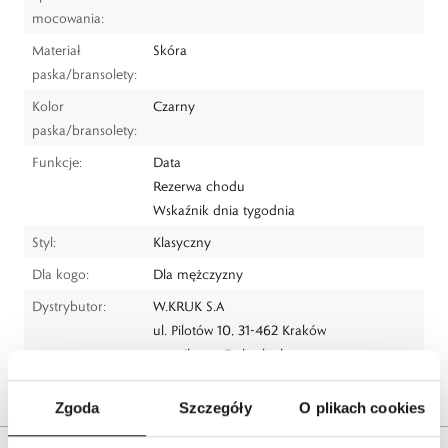
mocowania:
Materiał
Skóra
paska/bransolety:
Kolor
Czarny
paska/bransolety:
Funkcje:
Data
Rezerwa chodu
Wskaźnik dnia tygodnia
Styl:
Klasyczny
Dla kogo:
Dla mężczyzny
Dystrybutor:
W.KRUK S.A
ul. Pilotów 10, 31-462 Kraków
e-mail:
gspr@wkruk.pl
Bezpieczeństwo:
Informacje o bezpieczeństwie
Zgoda
Szczegóły
O plikach cookies