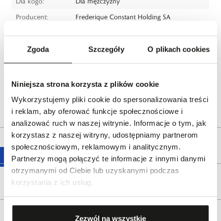
Dla kogo:
Dla mężczyzny
Producent:
Frederique Constant Holding SA
32 Chemin Champ des Filles, 1228 Plan-les-
Ouates, Switzerland
Zgoda
Szczegóły
O plikach cookies
frederiqueconstant.com
Dystrybutor:
W.KRUK S.A
ul. Pilotów 10, 31-462 Kraków
Niniejsza strona korzysta z plików cookie
e-mail:
gspr@wkruk.pl
Wykorzystujemy pliki cookie do spersonalizowania treści
Bezpieczeństwo:
Informacje o bezpieczeństwie
i reklam, aby oferować funkcje społecznościowe i
analizować ruch w naszej witrynie. Informacje o tym, jak
korzystasz z naszej witryny, udostępniamy partnerom
Opis produktu
społecznościowym, reklamowym i analitycznym.
Partnerzy mogą połączyć te informacje z innymi danymi
otrzymanymi od Ciebie lub uzyskanymi podczas
Wysyłka
korzystania z ich usług.
Reklamacje i zwroty
Zezwól na wszystkie