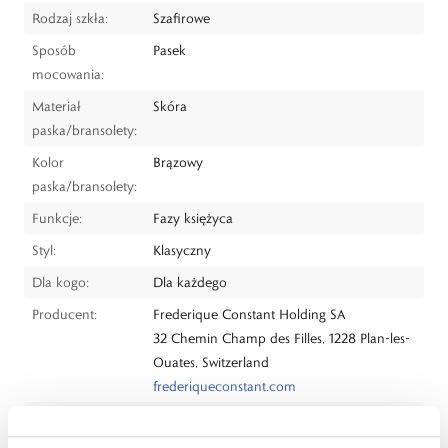
Rodzaj szkła:
Szafirowe
Sposób
Pasek
mocowania:
Materiał
Skóra
paska/bransolety:
Kolor
Brązowy
paska/bransolety:
Funkcje:
Fazy księżyca
Styl:
Klasyczny
Dla kogo:
Dla każdego
Producent:
Frederique Constant Holding SA
32 Chemin Champ des Filles, 1228 Plan-les-
Ouates, Switzerland
frederiqueconstant.com
Dystrybutor:
W.KRUK S.A
ul. Pilotów 10, 31-462 Kraków