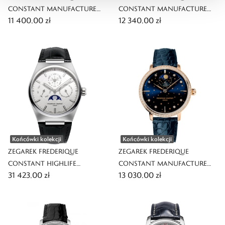
CONSTANT MANUFACTURE
CONSTANT MANUFACTURE
11 400,00 zł
12 340,00 zł
SLIMLINE POWER RESERVE
CLASSIC FLYBACK
CHRONOGRAPH
Końcówki kolekcji
Końcówki kolekcji
ZEGAREK FREDERIQUE
ZEGAREK FREDERIQUE
CONSTANT HIGHLIFE
CONSTANT MANUFACTURE
31 423,00 zł
13 030,00 zł
PERPETUAL CALENDAR
SLIMLINE MOONPHASE STARS