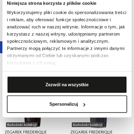
Niniejsza strona korzysta z plików cookie
Wykorzystujemy pliki cookie do spersonalizowania treści
i reklam, aby oferować funkcje społecznościowe i
analizować ruch w naszej witrynie. Informacje o tym, jak
Końcówki kolekcji
Końcówki kolekcji
korzystasz z naszej witryny, udostępniamy partnerom
ZEGAREK FREDERIQUE
ZEGAREK FREDERIQUE
społecznościowym, reklamowym i analitycznym.
CONSTANT CLASSICS
CONSTANT CLASSICS DELIGHT
Partnerzy mogą połączyć te informacje z innymi danymi
14 990,00 zł
6240,00 zł
SLIMLINE LADIES MOONPHASE
otrzymanymi od Ciebie lub uzyskanymi podczas
korzystania z ich usług.
Zezwól na wszystkie
Spersonalizuj
Końcówki kolekcji
Końcówki kolekcji
ZEGAREK FREDERIQUE
ZEGAREK FREDERIQUE