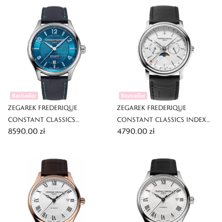
Bestseller
Bestseller
ZEGAREK FREDERIQUE
ZEGAREK FREDERIQUE
CONSTANT CLASSICS
CONSTANT CLASSICS INDEX
8590,00 zł
4790,00 zł
RUNABOUT AUTOMATIC
BUSINESS TIMER
LIMITED EDITION