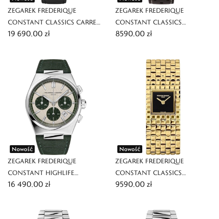
ZEGAREK FREDERIQUE
ZEGAREK FREDERIQUE
CONSTANT CLASSICS CARREE
CONSTANT CLASSICS
19 690,00 zł
8590,00 zł
SMALL SECONDS
VINTAGE RALLY HAELEY
AUTOMATIC
Nowość
Nowość
ZEGAREK FREDERIQUE
ZEGAREK FREDERIQUE
CONSTANT HIGHLIFE
CONSTANT CLASSICS
16 490,00 zł
9590,00 zł
CHRONOGRAPH AUTOMATIC
MANCHETTE
LIMITED EDITION