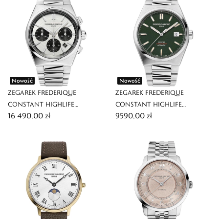
Nowość
Nowość
ZEGAREK FREDERIQUE
ZEGAREK FREDERIQUE
CONSTANT HIGHLIFE
CONSTANT HIGHLIFE
16 490,00 zł
9590,00 zł
CHRONOGRAPH AUTOMATIC
AUTOMATIC COSC
LIMITED EDITION