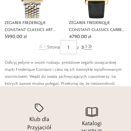
ZEGAREK FREDERIQUE
ZEGAREK FREDERIQUE
CONSTANT CLASSICS ART
CONSTANT CLASSICS CARREE
5990,00 zł
4790,00 zł
DECO CARREE
SMALL SECONDS
3
Strona
z
Odkryj jedyne w swoim rodzaju, prestiżowe zegarki szwajcarskiej
marki Frederique Constant i ciesz się ich niezwykle wyrafinowanym
wzornictwem. Wejdź do świata zachwycających czasomierzy, na
których zawsze można polegać. Przekonaj się, że niezawodność
działania może iść w parze z ponadprzeciętną estetyką. Zaufaj
prawdziwym ekspertom w dziedzinie zegarmistrzostwa i znajdź
zegarek, który zachwyci Cię swoim unikatowym wzornictwem.
Klub dla
Czytaj więcej
Katalogi
Przyjaciół