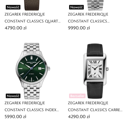
Nowość
Nowość
ZEGAREK FREDERIQUE
ZEGAREK FREDERIQUE
CONSTANT CLASSICS QUARTZ
CONSTANT CLASSICS
4790,00 zł
9990,00 zł
MOONPHASE
PREMIERE
Nowość
Bestseller
ZEGAREK FREDERIQUE
ZEGAREK FREDERIQUE
CONSTANT CLASSICS INDEX
CONSTANT CLASSICS CARREE
5990,00 zł
4290,00 zł
AUTOMATIC
SMALL SECONDS