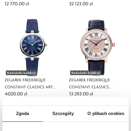
12 770,00 zł
32 123,00 zł
SLIMLINE LADIES MOONPHASE
PERPETUAL CALENDAR
MANUFACTURE
Końcówki kolekcji
Końcówki kolekcji
ZEGAREK FREDERIQUE
ZEGAREK FREDERIQUE
CONSTANT CLASSICS ART
CONSTANT CLASSICS
4020,00 zł
13 293,00 zł
DECO ROUND
PREMIERE
Zgoda
Szczegóły
O plikach cookies