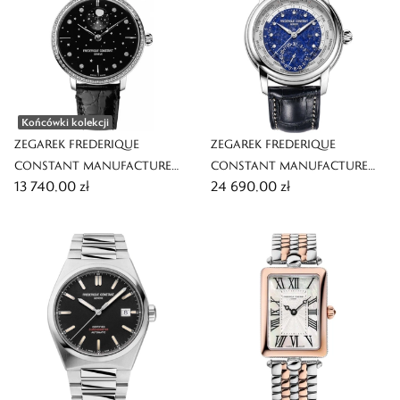
Końcówki kolekcji
ZEGAREK FREDERIQUE
ZEGAREK FREDERIQUE
CONSTANT MANUFACTURE
CONSTANT MANUFACTURE
13 740,00 zł
24 690,00 zł
SLIMLINE MOONPHASE STARS
CLASSIC WORLDTIMER
LIMITED EDITION