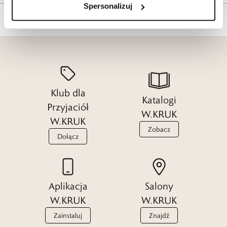
Spersonalizuj
Klub dla
Katalogi
Przyjaciół
W.KRUK
W.KRUK
Zobacz
Dołącz
Aplikacja
Salony
W.KRUK
W.KRUK
Zainstaluj
Znajdź