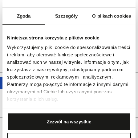
frederiqueconstant.com
Dystrybutor:
W.KRUK S.A
Zgoda
Szczegóły
O plikach cookies
ul. Pilotów 10, 31-462 Kraków
e-mail:
gspr@wkruk.pl
Bezpieczeństwo:
Informacje o bezpieczeństwie
Niniejsza strona korzysta z plików cookie
Wykorzystujemy pliki cookie do spersonalizowania treści
i reklam, aby oferować funkcje społecznościowe i
Opis produktu
analizować ruch w naszej witrynie. Informacje o tym, jak
korzystasz z naszej witryny, udostępniamy partnerom
społecznościowym, reklamowym i analitycznym.
Wysyłka
Partnerzy mogą połączyć te informacje z innymi danymi
otrzymanymi od Ciebie lub uzyskanymi podczas
korzystania z ich usług.
Reklamacje i zwroty
Zezwól na wszystkie
Tagi