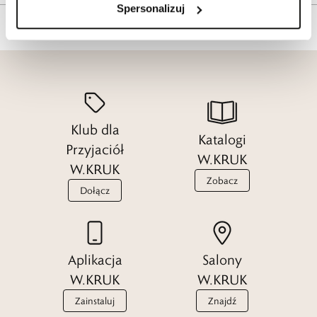
Spersonalizuj
Klub dla
Katalogi
Przyjaciół
W.KRUK
W.KRUK
Zobacz
Dołącz
Aplikacja
Salony
W.KRUK
W.KRUK
Zainstaluj
Znajdź