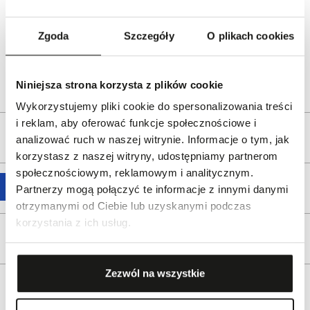
frederiqueconstant.com
Dystrybutor:
W.KRUK S.A
Zgoda
Szczegóły
O plikach cookies
ul. Pilotów 10, 31-462 Kraków
e-mail:
gspr@wkruk.pl
Bezpieczeństwo:
Informacje o bezpieczeństwie
Niniejsza strona korzysta z plików cookie
Wykorzystujemy pliki cookie do spersonalizowania treści
i reklam, aby oferować funkcje społecznościowe i
Opis produktu
analizować ruch w naszej witrynie. Informacje o tym, jak
korzystasz z naszej witryny, udostępniamy partnerom
społecznościowym, reklamowym i analitycznym.
Wysyłka
Partnerzy mogą połączyć te informacje z innymi danymi
otrzymanymi od Ciebie lub uzyskanymi podczas
korzystania z ich usług.
Reklamacje i zwroty
Zezwól na wszystkie
Tagi