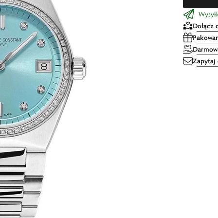
Wysyłka
Dołącz 
Pakowan
Darmowa
Zapytaj