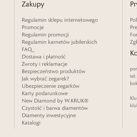
Zakupy
Pr
Regulamin sklepu internetowego
Po
Promocje
Pr
Regulamin promocji
Fo
Regulamin karnetów jubilerskich
Zg
FAQ
Ko
Dostawa i płatność
Zwroty i reklamacje
pon
Bezpieczeństwo produktów
tel
Jak wybrać zegarek?
bo
Ubezpieczenie zegarków
Karty podarunkowe
Klu
New Diamond by W.KRUK®
klu
Czystość i barwa diamentów
Diamenty inwestycyjne
Katalogi