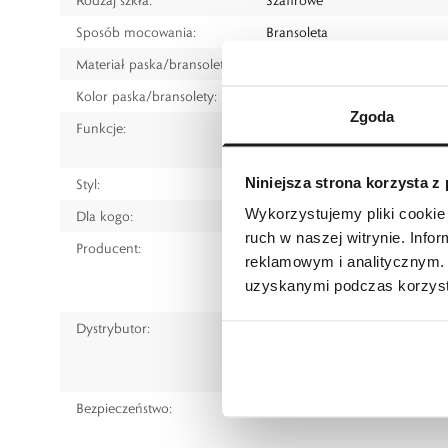
Sposób mocowania:
Bransoleta
Materiał paska/bransolety:
Stal szlachetna
Kolor paska/bransolety:
Srebrny
Zgoda
Funkcje:
Data
Powłoka luminescencyjna na 
Niniejsza strona korzysta z
Styl:
Klasyczny
Wykorzystujemy pliki cookie 
Dla kogo:
Dla kobiety
ruch w naszej witrynie. Inf
Producent:
Frederique Constant Holding 
reklamowym i analitycznym. 
32 Chemin Champ des Filles, 1
uzyskanymi podczas korzysta
frederiqueconstant.com
Dystrybutor:
W.KRUK S.A
ul. Pilotów 10, 31-462 Kraków
e-mail:
gspr@wkruk.pl
Bezpieczeństwo:
Informacje o bezpieczeństw