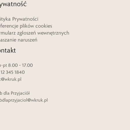
ywatność
lityka Prywatności
eferencje plików cookies
rmularz zgłoszeń wewnętrznych
łaszanie naruszeń
ntakt
-pt 8.00 – 17.00
. 12 345 1840
k@wkruk.pl
b dla Przyjaciół
bdlaprzyjaciol@wkruk.pl