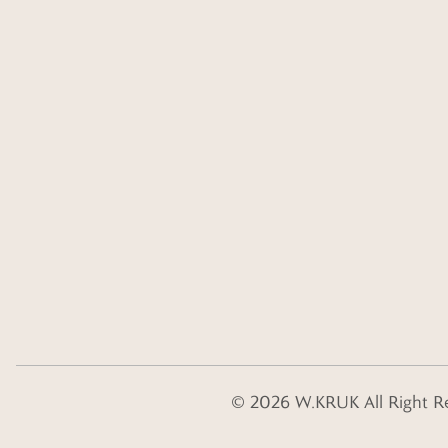
©
2026
W.KRUK
All Right R