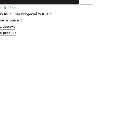
 śr. 12 sie.
do Klubu Dla Przyjaciół W.KRUK
ie na prezent
 dostawa
 o produkt