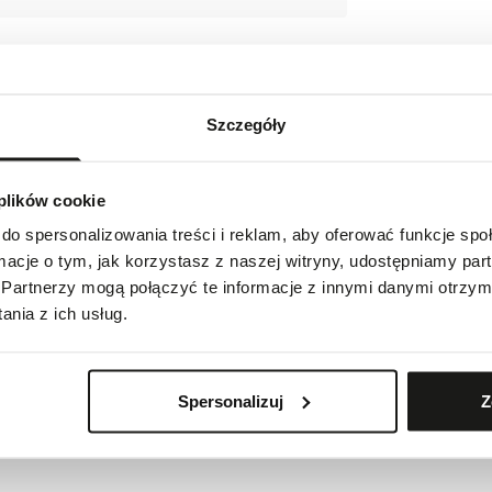
Szczegóły
indeksach i wskazówkach
 plików cookie
do spersonalizowania treści i reklam, aby oferować funkcje sp
ormacje o tym, jak korzystasz z naszej witryny, udostępniamy p
SA
Partnerzy mogą połączyć te informacje z innymi danymi otrzym
228 Plan-les-Ouates, Switzerland
nia z ich usług.
Spersonalizuj
Z
ie