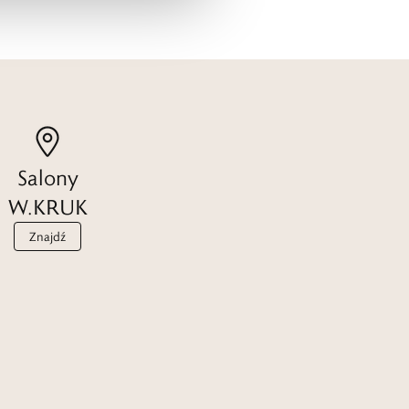
Salony
W.KRUK
Znajdź