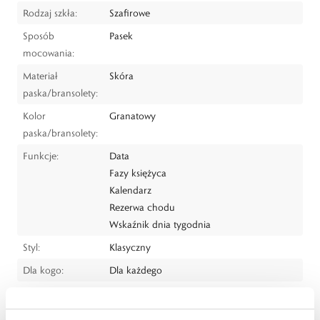
Rodzaj szkła:
Szafirowe
Sposób
Pasek
mocowania:
Materiał
Skóra
paska/bransolety:
Kolor
Granatowy
paska/bransolety:
Funkcje:
Data
Fazy księżyca
Kalendarz
Rezerwa chodu
Wskaźnik dnia tygodnia
Styl:
Klasyczny
Dla kogo:
Dla każdego
Dystrybutor:
W.KRUK S.A
ul. Pilotów 10, 31-462 Kraków