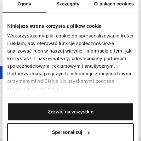
e-mail:
gspr@wkruk.pl
Zgoda
Szczegóły
O plikach cookies
Bezpieczeństwo:
Informacje o bezpieczeństwie
Niniejsza strona korzysta z plików cookie
Wykorzystujemy pliki cookie do spersonalizowania treści
Opis produktu
i reklam, aby oferować funkcje społecznościowe i
analizować ruch w naszej witrynie. Informacje o tym, jak
korzystasz z naszej witryny, udostępniamy partnerom
Wysyłka
społecznościowym, reklamowym i analitycznym.
Partnerzy mogą połączyć te informacje z innymi danymi
otrzymanymi od Ciebie lub uzyskanymi podczas
Reklamacje i zwroty
korzystania z ich usług.
Tagi
Zezwól na wszystkie
Spersonalizuj