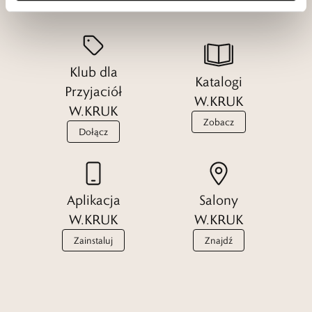
Klub dla
Katalogi
Przyjaciół
W.KRUK
W.KRUK
Zobacz
Dołącz
Aplikacja
Salony
W.KRUK
W.KRUK
Zainstaluj
Znajdź