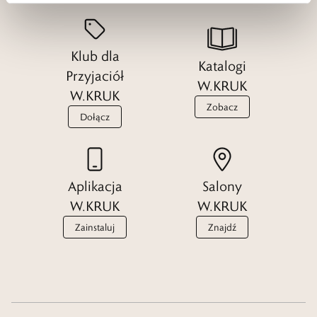
Klub dla
Katalogi
Przyjaciół
W.KRUK
W.KRUK
Zobacz
Dołącz
Aplikacja
Salony
W.KRUK
W.KRUK
Zainstaluj
Znajdź