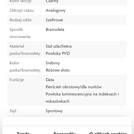
Kolor tarczy:
Czarny
Odczyt czasu:
Analogowy
Rodzaj szkła:
Szafirowe
Sposób
Bransoleta
mocowania:
Materiał
Stal szlachetna
paska/bransolety:
Powłoka PVD
Kolor
Srebrny
paska/bransolety:
Różowe złoto
Funkcje:
Data
Pierścień obrotowy/dla nurków
Powłoka luminescencyjna na indeksach i
wskazówkach
Styl:
Sportowy
Dla kogo:
Dla mężczyzny
Dystrybutor:
W.KRUK S.A.
Zgoda
Szczegóły
O plikach cookies