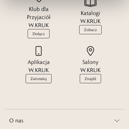
Klub dla
Katalogi
Przyjaciół
W.KRUK
W.KRUK
Zobacz
Dołącz
Aplikacja
Salony
W.KRUK
W.KRUK
Zainstaluj
Znajdź
O nas