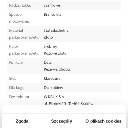
Rodzaj szkła:
Szafirowe
Sposób
Bransoleta
mocowania:
Materiał
Stal szlachetna
paska/bransolety:
Złoto
Kolor
Srebrny
paska/bransolety:
Różowe złoto
Funkcje:
Data
Rezerwa chodu
Styl:
Klasyczny
Dla kogo:
Dla kobiety
Dystrybutor:
W.KRUK S.A
ul. Pilotów 10, 31-462 Kraków
e-mail:
gspr@wkruk.pl
Bezpieczeństwo:
Informacje o bezpieczeństwie
Zgoda
Szczegóły
O plikach cookies