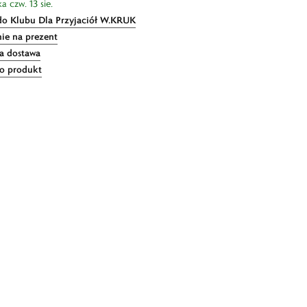
a czw. 13 sie.
do Klubu Dla Przyjaciół W.KRUK
ie na prezent
 dostawa
 o produkt