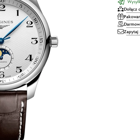
Wysyłk
Dołącz 
Pakowan
Darmowa
Zapytaj