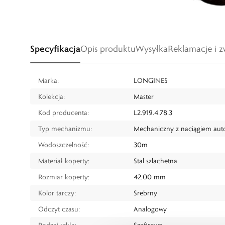
Specyfikacja
Opis produktu
Wysyłka
Reklamacje i z
Marka:
LONGINES
Kolekcja:
Master
Kod producenta:
L2.919.4.78.3
Typ mechanizmu:
Mechaniczny z naciągiem au
Wodoszczelność:
30m
Materiał koperty:
Stal szlachetna
Rozmiar koperty:
42,00 mm
Kolor tarczy:
Srebrny
Odczyt czasu:
Analogowy
Rodzaj szkła:
Szafirowe