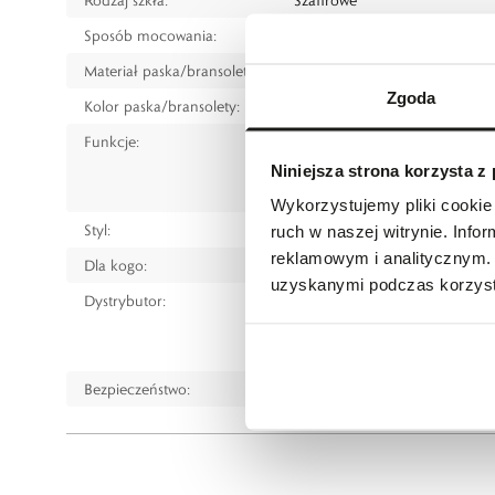
Sposób mocowania:
Pasek
Materiał paska/bransolety:
Skóra egzotyczna
Zgoda
Kolor paska/bransolety:
Brązowy
Funkcje:
Data
Fazy księżyca
Niniejsza strona korzysta z
Rezerwa chodu
Wykorzystujemy pliki cookie 
Styl:
Klasyczny
ruch w naszej witrynie. Inf
reklamowym i analitycznym. 
Dla kogo:
Dla mężczyzny
uzyskanymi podczas korzysta
Dystrybutor:
W.KRUK S.A
ul. Pilotów 10, 31-462 Kraków
e-mail:
gspr@wkruk.pl
Bezpieczeństwo:
Informacje o bezpieczeństw