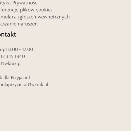
lityka Prywatności
eferencje plików cookies
rmularz zgłoszeń wewnętrznych
łaszanie naruszeń
ntakt
-pt 8.00 – 17.00
. 12 345 1840
k@wkruk.pl
b dla Przyjaciół
bdlaprzyjaciol@wkruk.pl