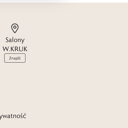
Salony
W.KRUK
Znajdź
ywatność