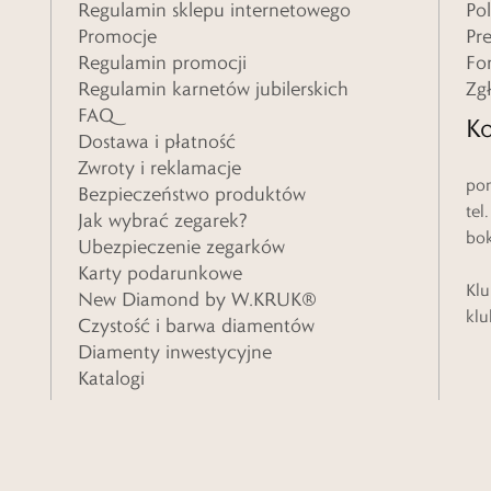
Regulamin sklepu internetowego
Po
Promocje
Pr
Regulamin promocji
Fo
Regulamin karnetów jubilerskich
Zg
FAQ
Ko
Dostawa i płatność
Zwroty i reklamacje
pon
Bezpieczeństwo produktów
tel
Jak wybrać zegarek?
bo
Ubezpieczenie zegarków
Karty podarunkowe
Klu
New Diamond by W.KRUK®
klu
Czystość i barwa diamentów
Diamenty inwestycyjne
Katalogi