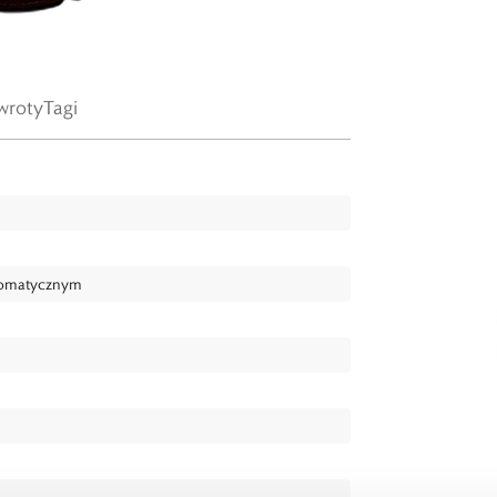
wroty
Tagi
tomatycznym