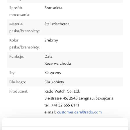
Sposób
Bransoleta
mocowania:
Materiał
Stal szlachetna
paska/bransolety:
Kolor
Srebrny
paska/bransolety:
Funkcje:
Data
Rezerwa chodu
Styl:
Klasyczny
Dla kogo:
Dla kobiety
Producent:
Rado Watch Co. Ltd.
Bielstrasse 45, 2543 Lengnau, Szwajcaria
tel.: +41 32 655 61 11
e-mail:
customer.care@rado.com
Dystrybutor:
W.KRUK S.A
ul. Pilotów 10, 31-462 Kraków