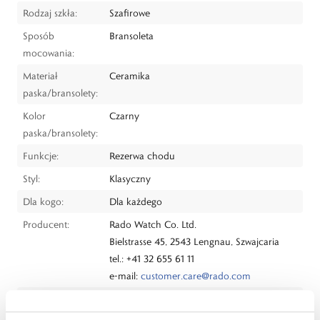
Rodzaj szkła:
Szafirowe
Sposób
Bransoleta
mocowania:
Materiał
Ceramika
paska/bransolety:
Kolor
Czarny
paska/bransolety:
Funkcje:
Rezerwa chodu
Styl:
Klasyczny
Dla kogo:
Dla każdego
Producent:
Rado Watch Co. Ltd.
Bielstrasse 45, 2543 Lengnau, Szwajcaria
tel.: +41 32 655 61 11
e-mail:
customer.care@rado.com
Dystrybutor:
W.KRUK S.A
ul. Pilotów 10, 31-462 Kraków