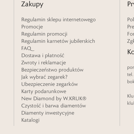
Zakupy
Pr
Regulamin sklepu internetowego
Po
Promocje
Pr
Regulamin promocji
Fo
Regulamin karnetów jubilerskich
Zg
FAQ
Ko
Dostawa i płatność
Zwroty i reklamacje
pon
Bezpieczeństwo produktów
tel
Jak wybrać zegarek?
bo
Ubezpieczenie zegarków
Karty podarunkowe
Klu
New Diamond by W.KRUK®
klu
Czystość i barwa diamentów
Diamenty inwestycyjne
Katalogi