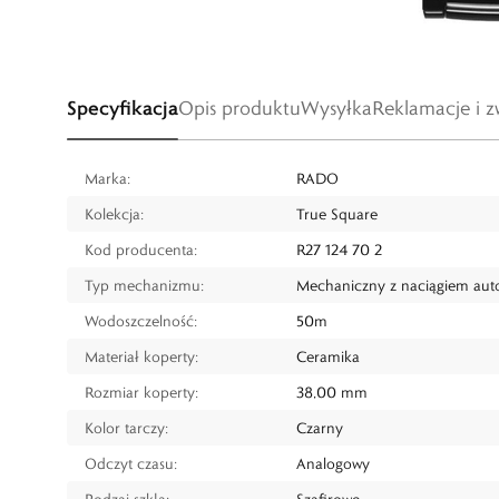
Specyfikacja
Opis produktu
Wysyłka
Reklamacje i z
Marka:
RADO
Kolekcja:
True Square
Kod producenta:
R27 124 70 2
Typ mechanizmu:
Mechaniczny z naciągiem au
Wodoszczelność:
50m
Materiał koperty:
Ceramika
Rozmiar koperty:
38,00 mm
Kolor tarczy:
Czarny
Odczyt czasu:
Analogowy
Rodzaj szkła:
Szafirowe