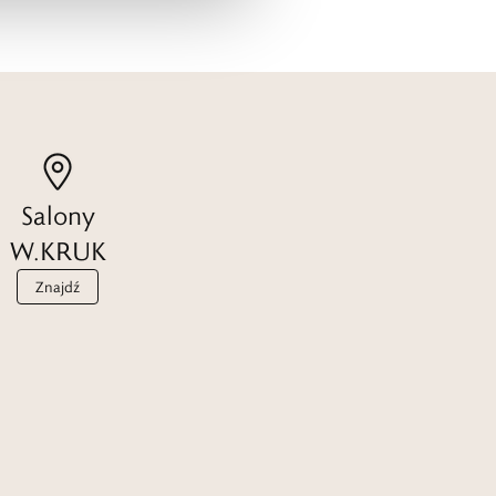
Salony
W.KRUK
Znajdź