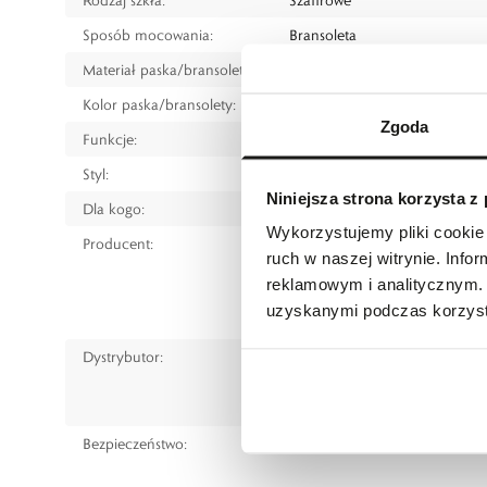
Sposób mocowania:
Bransoleta
Materiał paska/bransolety:
Ceramika
Kolor paska/bransolety:
Czarny
Zgoda
Funkcje:
Rezerwa chodu
Styl:
Klasyczny
Niniejsza strona korzysta z
Dla kogo:
Dla każdego
Wykorzystujemy pliki cookie 
Producent:
Rado Watch Co. Ltd.
ruch w naszej witrynie. Inf
Bielstrasse 45, 2543 Lengnau, 
reklamowym i analitycznym. 
tel.: +41 32 655 61 11
uzyskanymi podczas korzysta
e-mail:
customer.care@rado.
Dystrybutor:
W.KRUK S.A
ul. Pilotów 10, 31-462 Kraków
e-mail:
gspr@wkruk.pl
Bezpieczeństwo:
Informacje o bezpieczeństw