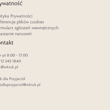
ywatność
lityka Prywatności
eferencje plików cookies
rmularz zgłoszeń wewnętrznych
łaszanie naruszeń
ntakt
-pt 8.00 – 17.00
. 12 345 1840
k@wkruk.pl
b dla Przyjaciół
bdlaprzyjaciol@wkruk.pl