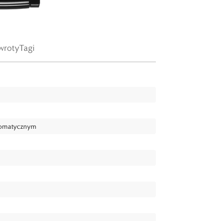
wroty
Tagi
tomatycznym