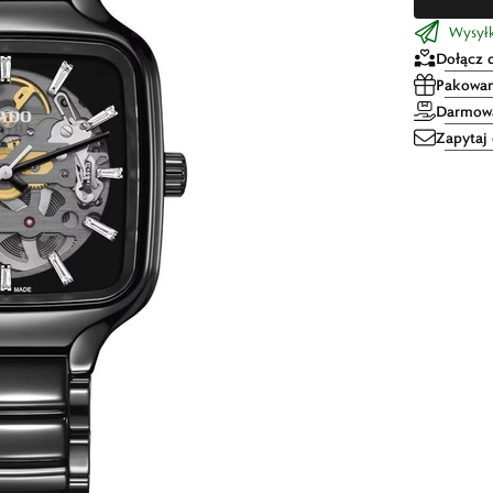
Wysyłka
Dołącz 
Pakowan
Darmowa
Zapytaj