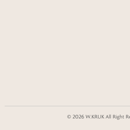
©
2026
W.KRUK
All Right R