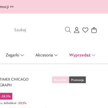
mocji >>
Wyprzedaż
Zegarki
Akcesoria
 TIMEX CHICAGO
Bestseller
Promocja
GRAPH
-
29,5
%
na
:
679,00 zł
-
29,5
%