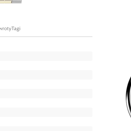
wroty
Tagi