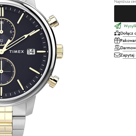
Najniższa cen
Wysyłk
Dołącz 
Pakowan
Darmowa
Zapytaj