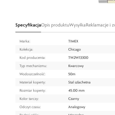
Specyfikacja
Opis produktu
Wysyłka
Reklamacje i z
Marka:
TIMEX
Kolekcja:
Chicago
Kod producenta:
TW2W13300
Typ mechanizmu:
Kwarcowy
Wodoszczelność:
50m
Materiał koperty:
Stal szlachetna
Rozmiar koperty:
45,00 mm
Kolor tarczy:
Czarny
Odczyt czasu:
Analogowy
Rodzaj szkła:
Mineralne