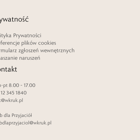
ywatność
lityka Prywatności
eferencje plików cookies
rmularz zgłoszeń wewnętrznych
łaszanie naruszeń
ntakt
-pt 8.00 – 17.00
. 12 345 1840
k@wkruk.pl
b dla Przyjaciół
bdlaprzyjaciol@wkruk.pl