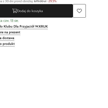
a z 30 dni przed obniżką:
679,00 zł
-
29,5
%
Dodaj do koszyka
a czw. 13 sie.
do Klubu Dla Przyjaciół W.KRUK
ie na prezent
 dostawa
 o produkt