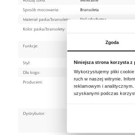
Sposób mocowania:
Bransoleta
Materiał paska/bransolety:
Stal szlachetna
Kolor paska/bransolety:
Żółte złoto
Srebrny
Zgoda
Funkcje:
Data
Chronograf (stoper)
Niniejsza strona korzysta z
Styl:
Klasyczny
Wykorzystujemy pliki cookie 
Dla kogo:
Dla mężczyzny
ruch w naszej witrynie. Inf
Producent:
Timex Nederland B.V.
reklamowym i analitycznym. 
Traurusavenue 17, 2132 LS Ho
uzyskanymi podczas korzysta
tel.:+44 (800) 2088049
www.timex.eu
Dystrybutor:
W.KRUK S.A
ul. Pilotów 10, 31-462 Kraków
e-mail:
gspr@wkruk.pl