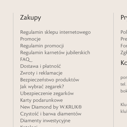
Zakupy
Pr
Regulamin sklepu internetowego
Po
Promocje
Pr
Regulamin promocji
Fo
Regulamin karnetów jubilerskich
Zg
FAQ
Ko
Dostawa i płatność
Zwroty i reklamacje
pon
Bezpieczeństwo produktów
tel
Jak wybrać zegarek?
bo
Ubezpieczenie zegarków
Karty podarunkowe
Klu
New Diamond by W.KRUK®
klu
Czystość i barwa diamentów
Diamenty inwestycyjne