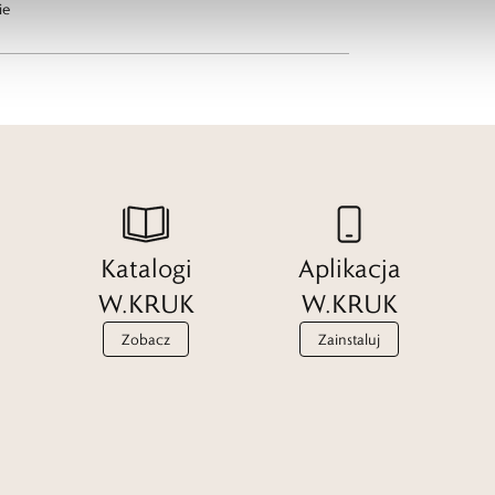
ie
Katalogi
Aplikacja
W.KRUK
W.KRUK
Zobacz
Zainstaluj