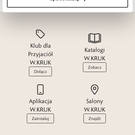
Klub dla
Katalogi
Przyjaciół
W.KRUK
W.KRUK
Zobacz
Dołącz
Aplikacja
Salony
W.KRUK
W.KRUK
Zainstaluj
Znajdź