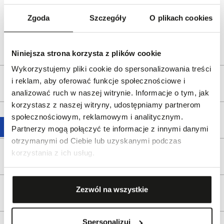
Dystrybutor:
W.KRUK S.A
ul. Pilotów 10, 31-462 Kraków
Zgoda
Szczegóły
O plikach cookies
e-mail:
gspr@wkruk.pl
Bezpieczeństwo:
Informacje o bezpieczeństwie
Niniejsza strona korzysta z plików cookie
Wykorzystujemy pliki cookie do spersonalizowania treści
i reklam, aby oferować funkcje społecznościowe i
Opis produktu
analizować ruch w naszej witrynie. Informacje o tym, jak
korzystasz z naszej witryny, udostępniamy partnerom
społecznościowym, reklamowym i analitycznym.
Wysyłka
Partnerzy mogą połączyć te informacje z innymi danymi
otrzymanymi od Ciebie lub uzyskanymi podczas
korzystania z ich usług.
Reklamacje i zwroty
Zezwól na wszystkie
Tagi
Spersonalizuj