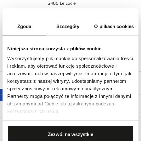
2400 Le Locle
Switzerland
www.tissotwatches.com
Zgoda
Szczegóły
O plikach cookies
Dystrybutor:
W.KRUK S.A
ul. Pilotów 10, 31-462 Kraków
e-mail:
gspr@wkruk.pl
Niniejsza strona korzysta z plików cookie
Bezpieczeństwo:
Informacje o bezpieczeństwie
Wykorzystujemy pliki cookie do spersonalizowania treści
i reklam, aby oferować funkcje społecznościowe i
analizować ruch w naszej witrynie. Informacje o tym, jak
korzystasz z naszej witryny, udostępniamy partnerom
Opis produktu
społecznościowym, reklamowym i analitycznym.
Partnerzy mogą połączyć te informacje z innymi danymi
otrzymanymi od Ciebie lub uzyskanymi podczas
Wysyłka
korzystania z ich usług.
Reklamacje i zwroty
Zezwól na wszystkie