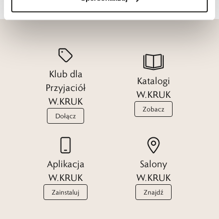
Klub dla
Katalogi
Przyjaciół
W.KRUK
W.KRUK
Zobacz
Dołącz
Aplikacja
Salony
W.KRUK
W.KRUK
Zainstaluj
Znajdź