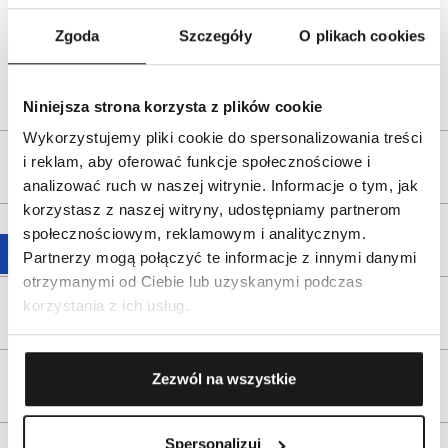
Dystrybutor:
W.KRUK S.A
ul. Pilotów 10, 31-462 Kraków
Zgoda
Szczegóły
O plikach cookies
e-mail:
gspr@wkruk.pl
Bezpieczeństwo:
Informacje o bezpieczeństwie
Niniejsza strona korzysta z plików cookie
Wykorzystujemy pliki cookie do spersonalizowania treści
i reklam, aby oferować funkcje społecznościowe i
Opis produktu
analizować ruch w naszej witrynie. Informacje o tym, jak
korzystasz z naszej witryny, udostępniamy partnerom
społecznościowym, reklamowym i analitycznym.
Wysyłka
Partnerzy mogą połączyć te informacje z innymi danymi
otrzymanymi od Ciebie lub uzyskanymi podczas
korzystania z ich usług.
Reklamacje i zwroty
Zezwól na wszystkie
Tagi
Spersonalizuj