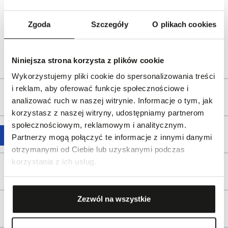
Switzerland
www.tissotwatches.com
Zgoda
Szczegóły
O plikach cookies
Dystrybutor:
W.KRUK S.A.
Bezpieczeństwo:
Informacje o bezpieczeństwie
Niniejsza strona korzysta z plików cookie
Wykorzystujemy pliki cookie do spersonalizowania treści
i reklam, aby oferować funkcje społecznościowe i
Opis produktu
analizować ruch w naszej witrynie. Informacje o tym, jak
korzystasz z naszej witryny, udostępniamy partnerom
społecznościowym, reklamowym i analitycznym.
Wysyłka
Partnerzy mogą połączyć te informacje z innymi danymi
otrzymanymi od Ciebie lub uzyskanymi podczas
korzystania z ich usług.
Reklamacje i zwroty
Zezwól na wszystkie
Tagi