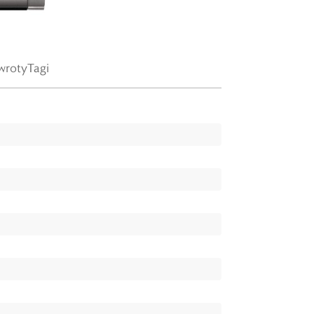
wroty
Tagi