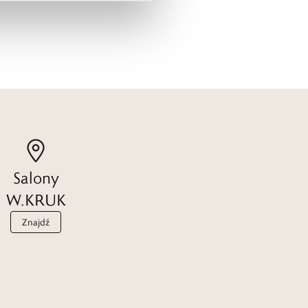
Salony
W.KRUK
Znajdź