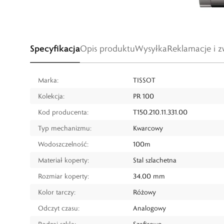
Specyfikacja
Opis produktu
Wysyłka
Reklamacje i z
Marka:
TISSOT
Kolekcja:
PR 100
Kod producenta:
T150.210.11.331.00
Typ mechanizmu:
Kwarcowy
Wodoszczelność:
100m
Materiał koperty:
Stal szlachetna
Rozmiar koperty:
34,00 mm
Kolor tarczy:
Różowy
Odczyt czasu:
Analogowy
Rodzaj szkła:
Szafirowe