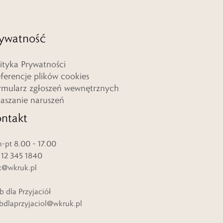
ywatność
lityka Prywatności
eferencje plików cookies
rmularz zgłoszeń wewnętrznych
łaszanie naruszeń
ntakt
-pt 8.00 – 17.00
. 12 345 1840
k@wkruk.pl
b dla Przyjaciół
bdlaprzyjaciol@wkruk.pl