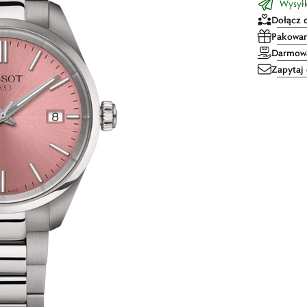
Wysyłka
Dołącz 
Pakowan
Darmowa
Zapytaj