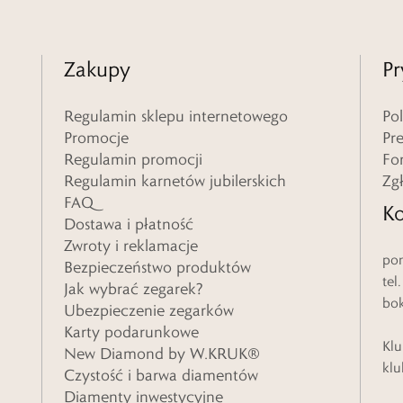
Zakupy
Pr
Regulamin sklepu internetowego
Po
Promocje
Pr
Regulamin promocji
Fo
Regulamin karnetów jubilerskich
Zg
FAQ
Ko
Dostawa i płatność
Zwroty i reklamacje
pon
Bezpieczeństwo produktów
tel
Jak wybrać zegarek?
bo
Ubezpieczenie zegarków
Karty podarunkowe
Klu
New Diamond by W.KRUK®
klu
Czystość i barwa diamentów
Diamenty inwestycyjne