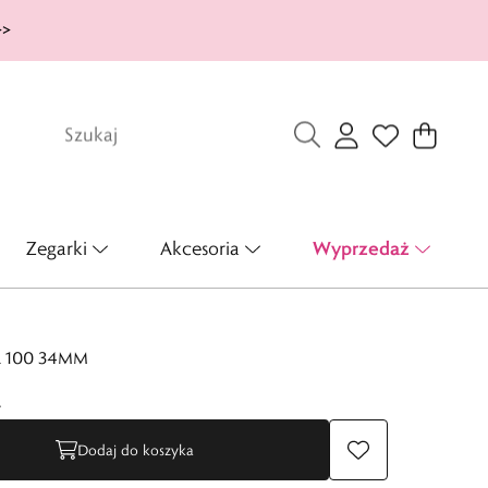
>>
Wyprzedaż
Zegarki
Akcesoria
R 100 34MM
ł
Dodaj do koszyka