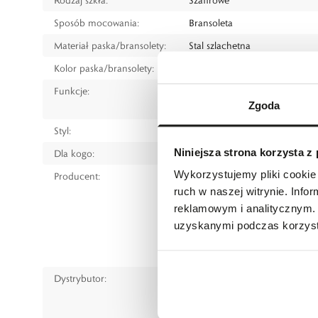
Sposób mocowania:
Bransoleta
Materiał paska/bransolety:
Stal szlachetna
Kolor paska/bransolety:
Srebrny
Funkcje:
Data
Zgoda
Powłoka luminescencyjna na 
Styl:
Klasyczny
Niniejsza strona korzysta z
Dla kogo:
Dla kobiety
Wykorzystujemy pliki cookie 
Producent:
Tissot S.A.
ruch w naszej witrynie. Inf
Chemin des Tourelles 17
reklamowym i analitycznym. 
2400 Le Locle
uzyskanymi podczas korzysta
Switzerland
www.tissotwatches.com
Dystrybutor:
W.KRUK S.A
ul. Pilotów 10, 31-462 Kraków
e-mail:
gspr@wkruk.pl