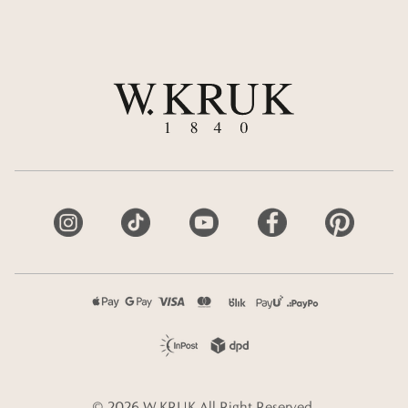
©
2026
W.KRUK
All Right Reserved.