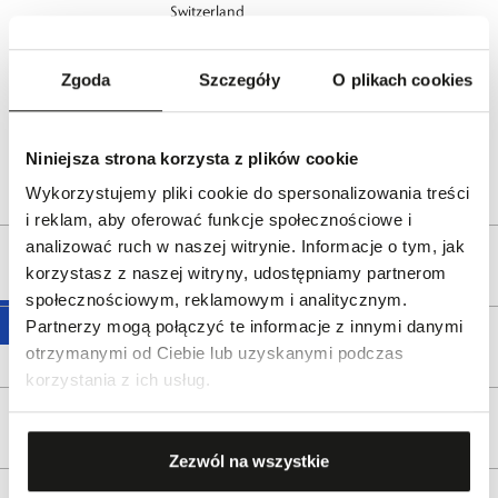
Switzerland
www.tissotwatches.com
Zgoda
Szczegóły
O plikach cookies
Dystrybutor:
W.KRUK S.A
ul. Pilotów 10, 31-462 Kraków
e-mail:
gspr@wkruk.pl
Niniejsza strona korzysta z plików cookie
Bezpieczeństwo:
Informacje o bezpieczeństwie
Wykorzystujemy pliki cookie do spersonalizowania treści
i reklam, aby oferować funkcje społecznościowe i
analizować ruch w naszej witrynie. Informacje o tym, jak
Opis produktu
korzystasz z naszej witryny, udostępniamy partnerom
społecznościowym, reklamowym i analitycznym.
Partnerzy mogą połączyć te informacje z innymi danymi
Wysyłka
otrzymanymi od Ciebie lub uzyskanymi podczas
korzystania z ich usług.
Reklamacje i zwroty
Zezwól na wszystkie