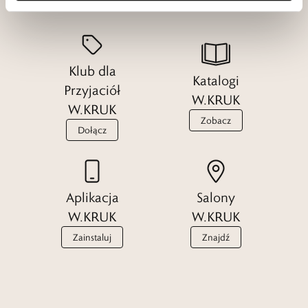
Klub dla
Katalogi
Przyjaciół
W.KRUK
W.KRUK
Zobacz
Dołącz
Aplikacja
Salony
W.KRUK
W.KRUK
Zainstaluj
Znajdź