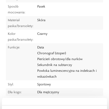
Sposób
Pasek
mocowania:
Materiał
Skóra
paska/bransolety:
Kolor
Czarny
paska/bransolety:
Funkcje:
Data
Chronograf (stoper)
Pierścień obrotowy/dla nurków
Sekundnik na subtarczy
Powłoka luminescencyjna na indeksach i
wskazówkach
Styl:
Sportowy
Dla kogo:
Dla mężczyzny
Dystrybutor:
W.KRUK S.A
ul. Pilotów 10, 31-462 Kraków