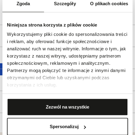
e-mail:
gspr@wkruk.pl
Zgoda
Szczegóły
O plikach cookies
Bezpieczeństwo:
Informacje o bezpieczeństwie
Niniejsza strona korzysta z plików cookie
Wykorzystujemy pliki cookie do spersonalizowania treści
Opis produktu
i reklam, aby oferować funkcje społecznościowe i
analizować ruch w naszej witrynie. Informacje o tym, jak
korzystasz z naszej witryny, udostępniamy partnerom
Wysyłka
społecznościowym, reklamowym i analitycznym.
Partnerzy mogą połączyć te informacje z innymi danymi
otrzymanymi od Ciebie lub uzyskanymi podczas
Reklamacje i zwroty
korzystania z ich usług.
Tagi
Zezwól na wszystkie
Spersonalizuj