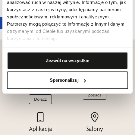
analizować ruch w naszej witrynie. Informacje o tym, jak
Tagi
korzystasz z naszej witryny, udostępniamy partnerom
społecznościowym, reklamowym i analitycznym.
Partnerzy mogą połączyć te informacje z innymi danymi
otrzymanymi od Ciebie lub uzyskanymi podczas
korzystania z ich usług.
Zezwól na wszystkie
Klub dla
Katalogi
Spersonalizuj
Przyjaciół
W.KRUK
W.KRUK
Zobacz
Dołącz
Aplikacja
Salony