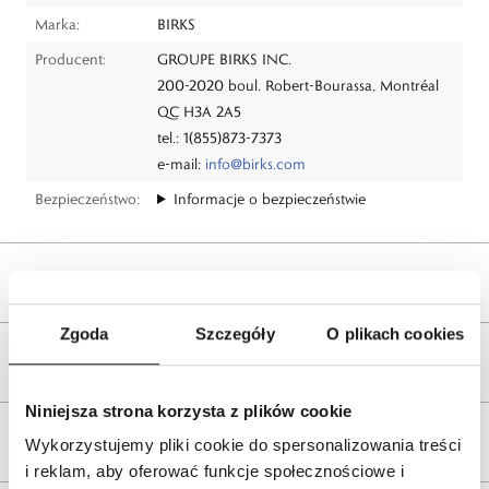
Marka:
BIRKS
Producent:
GROUPE BIRKS INC.
200-2020 boul. Robert-Bourassa, Montréal
QC H3A 2A5
tel.: 1(855)873-7373
e-mail:
info@birks.com
Bezpieczeństwo:
Informacje o bezpieczeństwie
Opis produktu
Zgoda
Szczegóły
O plikach cookies
Wysyłka
Niniejsza strona korzysta z plików cookie
Reklamacje i zwroty
Wykorzystujemy pliki cookie do spersonalizowania treści
i reklam, aby oferować funkcje społecznościowe i