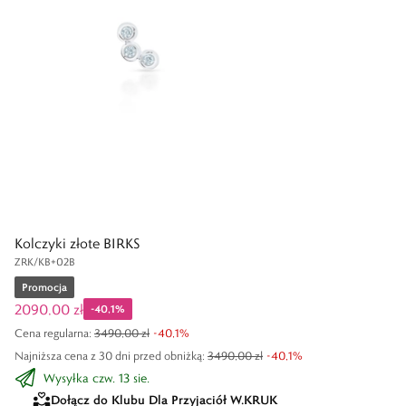
Kolczyki złote BIRKS
ZRK/KB+02B
Promocja
2090,00 zł
-
40,1
%
Cena regularna
:
3490,00 zł
-
40,1
%
Najniższa cena z 30 dni przed obniżką:
3490,00 zł
-
40,1
%
Wysyłka czw. 13 sie.
Dołącz do Klubu Dla Przyjaciół W.KRUK