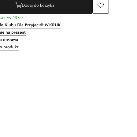
Dodaj do koszyka
a czw. 13 sie.
do Klubu Dla Przyjaciół W.KRUK
ie na prezent
 dostawa
 o produkt