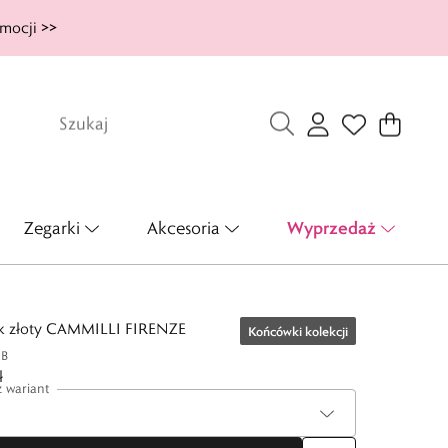
mocji >>
Wyprzedaż
Zegarki
Akcesoria
ek złoty CAMMILLI FIRENZE
Końcówki kolekcji
1B
ł
 wariant