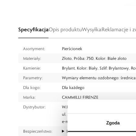
Specyfikacja
Opis produktu
Wysyłka
Reklamacje i z
Asortyment:
Pierścionek
Materiały:
Złoto, Próba: 750, Kolor: Białe złoto
Kamienie:
Brylant, Kolor: Biały, Szlif: Brylantowy, 
Parametry:
Wymiary elementu ozdobnego: średnica 
Dla kogo:
Dla każdego
Marka:
CAMMILLI FIRENZE
Dystrybutor:
W.KRUK S.A
ul. Pilotów 10, 31-462 Kraków
e-mail:
gspr@wkruk.pl
Zgoda
Bezpieczeństwo:
Informacje o bezpieczeństwie