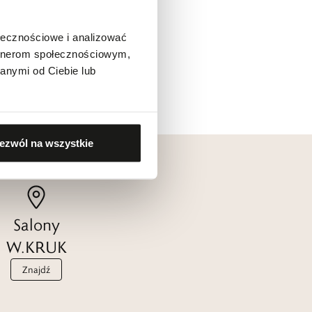
ołecznościowe i analizować
artnerom społecznościowym,
anymi od Ciebie lub
ezwól na wszystkie
Salony
W.KRUK
Znajdź