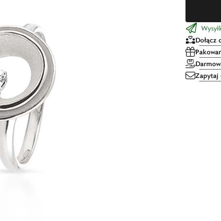
Wysyłk
Dołącz 
Pakowan
Darmowa
Zapytaj