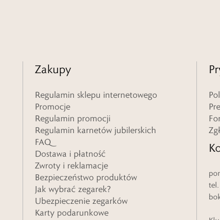
Zakupy
Pr
Regulamin sklepu internetowego
Po
Promocje
Pr
Regulamin promocji
Fo
Regulamin karnetów jubilerskich
Zg
FAQ
Ko
Dostawa i płatność
Zwroty i reklamacje
pon
Bezpieczeństwo produktów
tel
Jak wybrać zegarek?
bo
Ubezpieczenie zegarków
Karty podarunkowe