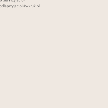
b dla Przyjaciół
bdlaprzyjaciol@wkruk.pl