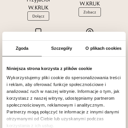
W.KRUK
Czytaj więcej
W.KRUK
Zobacz
Dołącz
Aplikacja
Salony
Zgoda
Szczegóły
O plikach cookies
W.KRUK
W.KRUK
Zainstaluj
Znajdź
Niniejsza strona korzysta z plików cookie
Wykorzystujemy pliki cookie do spersonalizowania treści
i reklam, aby oferować funkcje społecznościowe i
analizować ruch w naszej witrynie. Informacje o tym, jak
korzystasz z naszej witryny, udostępniamy partnerom
O nas
społecznościowym, reklamowym i analitycznym.
Partnerzy mogą połączyć te informacje z innymi danymi
otrzymanymi od Ciebie lub uzyskanymi podczas
Klub dla Przyjaciół
korzystania z ich usług.