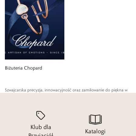
Biżuteria Chopard
Szwajcarska precyzja, innowacyjność oraz zamiłowanie do piękna w
pełni odzwierciedlają charakter marki Chopard, która od 1860 roku
wyznacza trendy w tradycyjnej sztuce zegarmistrzowskiej i jubilerskiej.
Tworzona z pasją i niezwykłym kunsztem biżuteria zachwyca
wyjątkowym wzornictwem i jakością wykonania.
Klub dla
Katalogi
Przyjaciół