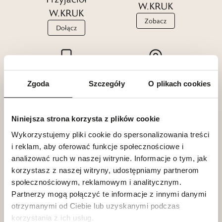
W.KRUK
Czytaj więcej
W.KRUK
Zobacz
Dołącz
Aplikacja
Salony
Zgoda
Szczegóły
O plikach cookies
W.KRUK
W.KRUK
Zainstaluj
Znajdź
Niniejsza strona korzysta z plików cookie
Wykorzystujemy pliki cookie do spersonalizowania treści
i reklam, aby oferować funkcje społecznościowe i
analizować ruch w naszej witrynie. Informacje o tym, jak
korzystasz z naszej witryny, udostępniamy partnerom
O nas
społecznościowym, reklamowym i analitycznym.
Partnerzy mogą połączyć te informacje z innymi danymi
otrzymanymi od Ciebie lub uzyskanymi podczas
Klub dla Przyjaciół
korzystania z ich usług.