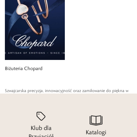
Biżuteria Chopard
Szwajcarska precyzja, innowacyjność oraz zamiłowanie do piękna w
pełni odzwierciedlają charakter marki Chopard, która od 1860 roku
wyznacza trendy w tradycyjnej sztuce zegarmistrzowskiej i jubilerskiej.
Tworzona z pasją i niezwykłym kunsztem biżuteria zachwyca
wyjątkowym wzornictwem i jakością wykonania.
Klub dla
Katalogi
Przyjaciół