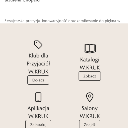
Szwajcarska precyzja, innowacyjność oraz zamiłowanie do piękna w
pełni odzwierciedlają charakter marki Chopard, która od 1860 roku
wyznacza trendy w tradycyjnej sztuce zegarmistrzowskiej i jubilerskiej.
Tworzona z pasją i niezwykłym kunsztem biżuteria zachwyca
wyjątkowym wzornictwem i jakością wykonania.
Klub dla
Katalogi
Przyjaciół
W.KRUK
Czytaj więcej
W.KRUK
Zobacz
Dołącz
Aplikacja
Salony
W.KRUK
W.KRUK
Zainstaluj
Znajdź