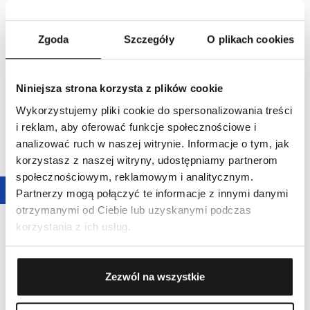
Zgoda
Szczegóły
O plikach cookies
Niniejsza strona korzysta z plików cookie
Wykorzystujemy pliki cookie do spersonalizowania treści
i reklam, aby oferować funkcje społecznościowe i
Kolczyki złote CHOPARD
Kolczyki złote CHOPARD
24 290,00 zł
45 190,00 zł
analizować ruch w naszej witrynie. Informacje o tym, jak
korzystasz z naszej witryny, udostępniamy partnerom
społecznościowym, reklamowym i analitycznym.
Partnerzy mogą połączyć te informacje z innymi danymi
otrzymanymi od Ciebie lub uzyskanymi podczas
korzystania z ich usług.
Zezwól na wszystkie