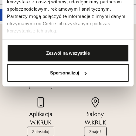
korzystasz z naszej witryny, udostępniamy partnerom
społecznościowym, reklamowym i analitycznym.
Partnerzy mogą połączyć te informacje z innymi danymi
otrzymanymi od Ciebie lub uzyskanymi podczas
korzystania z ich usług.
Zezwól na wszystkie
Klub dla
Katalogi
Przyjaciół
W.KRUK
Spersonalizuj
W.KRUK
Zobacz
Dołącz
Aplikacja
Salony
W.KRUK
W.KRUK
Zainstaluj
Znajdź