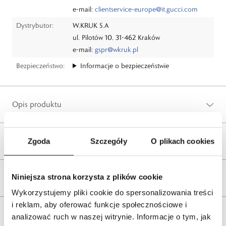
e-mail:
clientservice-europe@it.gucci.com
Dystrybutor:
W.KRUK S.A
ul. Pilotów 10, 31-462 Kraków
e-mail:
gspr@wkruk.pl
Bezpieczeństwo:
Informacje o bezpieczeństwie
Opis produktu
Wysyłka
Zgoda
Szczegóły
O plikach cookies
Niniejsza strona korzysta z plików cookie
Reklamacje i zwroty
Wykorzystujemy pliki cookie do spersonalizowania treści
i reklam, aby oferować funkcje społecznościowe i
Tagi
analizować ruch w naszej witrynie. Informacje o tym, jak