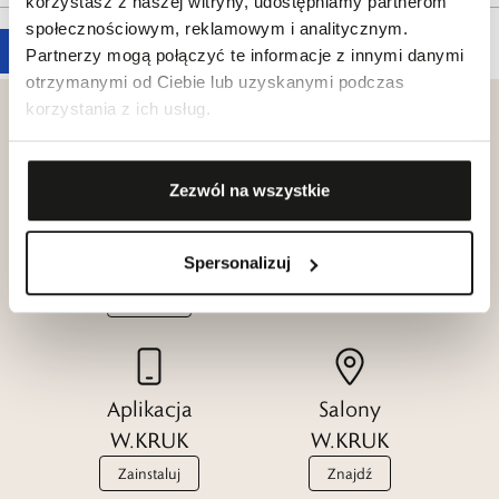
korzystasz z naszej witryny, udostępniamy partnerom
społecznościowym, reklamowym i analitycznym.
Partnerzy mogą połączyć te informacje z innymi danymi
otrzymanymi od Ciebie lub uzyskanymi podczas
korzystania z ich usług.
Zezwól na wszystkie
Klub dla
Katalogi
Przyjaciół
W.KRUK
W.KRUK
Spersonalizuj
Zobacz
Dołącz
Aplikacja
Salony
W.KRUK
W.KRUK
Zainstaluj
Znajdź