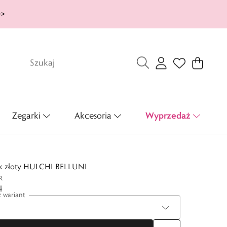
>>
Wyprzedaż
Zegarki
Akcesoria
ek złoty HULCHI BELLUNI
R
ł
 wariant