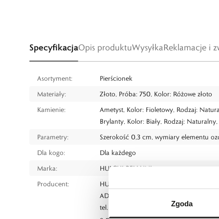
Specyfikacja
Opis produktu
Wysyłka
Reklamacje i z
Asortyment:
Pierścionek
Materiały:
Złoto, Próba: 750, Kolor: Różowe złoto
Kamienie:
Ametyst, Kolor: Fioletowy, Rodzaj: Natur
Brylanty, Kolor: Biały, Rodzaj: Naturalny
Parametry:
Szerokość 0,3 cm, wymiary elementu ozd
Dla kogo:
Dla każdego
Marka:
HULCHI BELLUNI
Producent:
HULCHI BELLUNII
ADH, Office 251, Hoveniersstraat 30 b2
Zgoda
tel.: 32 92 800 666
e-mail:
info@hulchibelluni.com