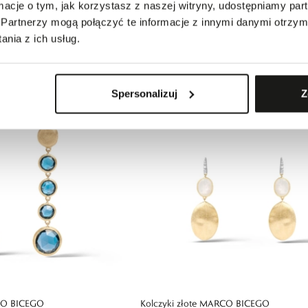
ormacje o tym, jak korzystasz z naszej witryny, udostępniamy p
Partnerzy mogą połączyć te informacje z innymi danymi otrzym
ARCO BICEGO
Naszyjnik złoty MARCO BICEGO
nia z ich usług.
9690,00 zł
Spersonalizuj
Z
RCO BICEGO
Kolczyki złote MARCO BICEGO