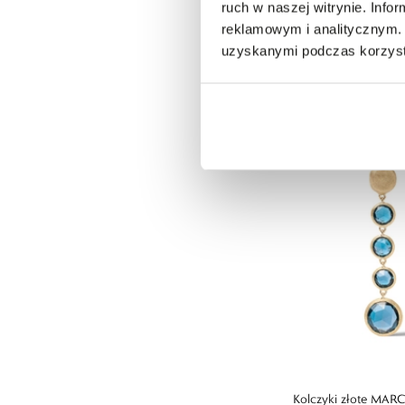
ruch w naszej witrynie. Inf
reklamowym i analitycznym. 
Naszyjnik złoty M
uzyskanymi podczas korzysta
15 690,00 zł
Kolczyki złote MA